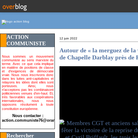
ACTION
12 juin 2022
COMMUNISTE
Autour de « la merguez de la vi
de Chapelle Darblay près de
Nous sommes un mouvement
communiste au sens marxiste du
terme. Avec ce que cela implique
en matière de positions de classe
et d'exigences de démocratie
vraie. Nous nous inscrivons donc
dans les luttes anti-capitalistes et
relayons les idées dont elles sont
porteuses. Ainsi, nous
n'acceptons pas les combinaisont
politiciennes venues d'en-haut. Et,
très favorables aux coopérations
internationales, nous nous
opposons résolument à toute
constitution européenne.
Nous contacter :
action.communiste76@orange.fr>
Rechercher