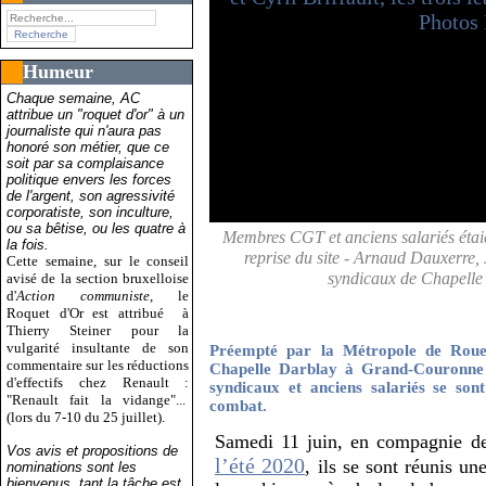
Humeur
Chaque semaine, AC
attribue un "roquet d'or" à un
journaliste qui n'aura pas
honoré son métier, que ce
soit par sa complaisance
politique envers les forces
de l'argent, son agressivité
corporatiste, son inculture,
ou sa bêtise, ou les quatre à
Membres CGT et anciens salariés étaien
la fois.
reprise du site - Arnaud Dauxerre, J
Cette semaine, sur le conseil
syndicaux de Chapelle
avisé de la section bruxelloise
d'
Action communiste
, le
Roquet d'Or est attribué
à
Thierry Steiner pour la
vulgarité insultante de son
Préempté par la Métropole de Rouen
commentaire sur les réductions
Chapelle Darblay à Grand-Couronne
d'effectifs chez Renault :
syndicaux et anciens salariés se son
"Renault fait la vidange"...
combat.
(lors du 7-10 du 25 juillet).
Samedi 11 juin, en compagnie de
Vos avis et propositions de
l’été 2020
, ils se sont réunis u
nominations sont les
bienvenus, tant la tâche est