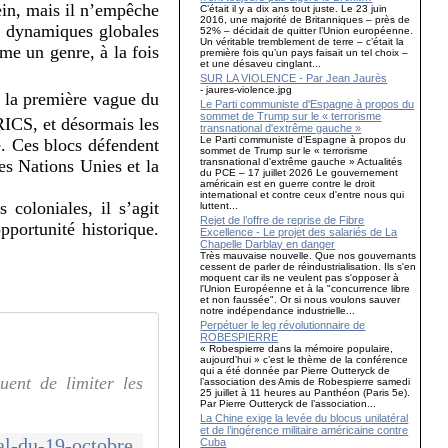
ein, mais il n’empêche
C’était il y a dix ans tout juste. Le 23 juin
2016, une majorité de Britanniques – près de
es dynamiques globales
52% – décidait de quitter l’Union européenne.
Un véritable tremblement de terre – c’était la
me un genre, à la fois
première fois qu’un pays faisait un tel choix –
et une désaveu cinglant...
SUR LA VIOLENCE - Par Jean Jaurès
- jaures-violence.jpg
 la première vague du
Le Parti communiste d'Espagne à propos du
sommet de Trump sur le « terrorisme
RICS
, et désormais les
transnational d'extrême gauche »
Le Parti communiste d'Espagne à propos du
e. Ces blocs défendent
sommet de Trump sur le « terrorisme
transnational d'extrême gauche » Actualités
es Nations Unies et la
du PCE – 17 juillet 2026 Le gouvernement
américain est en guerre contre le droit
international et contre ceux d'entre nous qui
 coloniales, il s’agit
luttent...
Rejet de l’offre de reprise de Fibre
pportunité historique.
Excellence - Le projet des salariés de La
Chapelle Darblay en danger
Très mauvaise nouvelle. Que nos gouvernants
cessent de parler de réindustrialisation. Ils s'en
moquent car ils ne veulent pas s'opposer à
l'Union Européenne et à la "concurrence libre
et non faussée". Or si nous voulons sauver
notre indépendance industrielle...
Perpétuer le leg révolutionnaire de
ROBESPIERRE
« Robespierre dans la mémoire populaire,
aujourd’hui » c’est le thème de la conférence
qui a été donnée par Pierre Outteryck de
uent de limiter les
l’association des Amis de Robespierre samedi
25 juillet à 11 heures au Panthéon (Paris 5e).
Par Pierre Outteryck de l’association...
La Chine exige la levée du blocus unilatéral
et de l’ingérence militaire américaine contre
al-du-19-octobre
Cuba