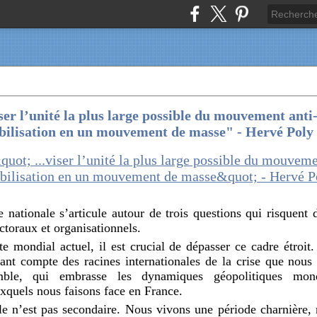
iser l’unité la plus large possible du mouvement anti
bilisation en un mouvement de masse" - Hervé Pol
nationale s’articule autour de trois questions qui risquent d
ctoraux et organisationnels.
te mondial actuel, il est crucial de dépasser ce cadre étroi
ant compte des racines internationales de la crise que nous
ble, qui embrasse les dynamiques géopolitiques mondi
uxquels nous faisons face en France.
le n’est pas secondaire. Nous vivons une période charnière,