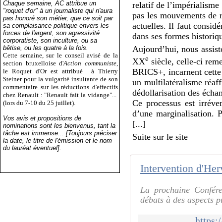
Chaque semaine, AC attribue un
relatif de l’impérialisme
"roquet d'or" à un journaliste qui n'aura
pas les mouvements de ré
pas honoré son métier, que ce soit par
actuelles. Il faut consi
sa complaisance politique envers les
forces de l'argent, son agressivité
dans ses formes historiq
corporatiste, son inculture, ou sa
bêtise, ou les quatre à la fois.
Aujourd’hui, nous assis
Cette semaine, sur le conseil avisé de la
e
XX
siècle, celle-ci re
section bruxelloise d'
Action communiste
,
BRICS
+, incarnent cett
le Roquet d'Or est attribué
à Thierry
Steiner pour la vulgarité insultante de son
un multilatéralisme réaf
commentaire sur les réductions d'effectifs
dédollarisation des éch
chez Renault : "Renault fait la vidange"...
Ce processus est irréver
(lors du 7-10 du 25 juillet).
d’une marginalisation. P
Vos avis et propositions de
[...]
nominations sont les bienvenus, tant la
tâche est immense... [Toujours préciser
Suite sur le site
la date, le titre de l'émission et le nom
du lauréat éventuel].
Intervention d'Her
La prochaine Conféren
débats à des aspects pu
https: