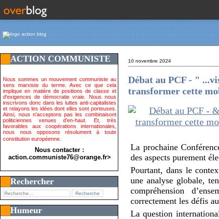
ACTION COMMUNISTE
10 novembre 2024
Débat au PCF - " ...v
Nous sommes un mouvement communiste au
sens marxiste du terme. Avec ce que cela
transformer cette mo
implique en matière de positions de classe et
d'exigences de démocratie vraie. Nous nous
inscrivons donc dans les luttes anti-capitalistes
et relayons les idées dont elles sont porteuses.
Ainsi, nous n'acceptons pas les combinaisont
politiciennes venues d'en-haut. Et, très
favorables aux coopérations internationales,
nous nous opposons résolument à toute
constitution européenne.
La prochaine Conférence 
Nous contacter :
des aspects purement éle
action.communiste76@orange.fr>
Pourtant, dans le contex
une analyse globale, ten
Rechercher
compréhension d’ensem
correctement les défis a
Humeur
La question internationa