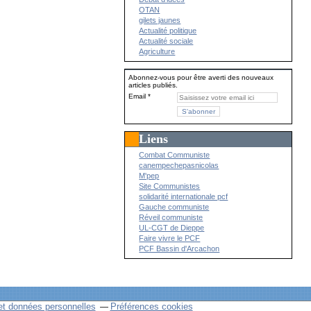
OTAN
gilets jaunes
Actualité politique
Actualité sociale
Agriculture
Abonnez-vous pour être averti des nouveaux
articles publiés.
Email
Liens
Combat Communiste
canempechepasnicolas
M'pep
Site Communistes
solidarité internationale pcf
Gauche communiste
Réveil communiste
UL-CGT de Dieppe
Faire vivre le PCF
PCF Bassin d'Arcachon
et données personnelles
Préférences cookies