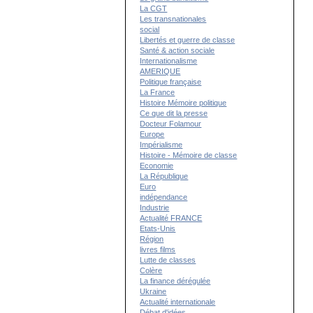
La CGT
Les transnationales
social
Libertés et guerre de classe
Santé & action sociale
Internationalisme
AMERIQUE
Politique française
La France
Histoire Mémoire politique
Ce que dit la presse
Docteur Folamour
Europe
Impérialisme
Histoire - Mémoire de classe
Economie
La République
Euro
indépendance
Industrie
Actualité FRANCE
Etats-Unis
Région
livres films
Lutte de classes
Colère
La finance dérégulée
Ukraine
Actualité internationale
Débat d'idées