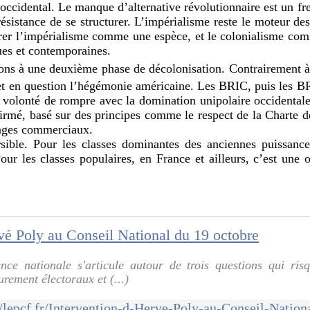
 occidental. Le manque d’alternative révolutionnaire est un fr
sistance de se structurer. L’impérialisme reste le moteur d
dérer l’impérialisme comme une espèce, et le colonialisme com
ues et contemporaines.
tons à une deuxième phase de décolonisation. Contrairement à
met en question l’hégémonie américaine. Les
BRIC
, puis les
B
e volonté de rompre avec la domination unipolaire occidental
firmé, basé sur des principes comme le respect de la Charte d
anges commerciaux.
sible. Pour les classes dominantes des anciennes puissances
our les classes populaires, en France et ailleurs, c’est une o
vé Poly au Conseil National du 19 octobre
ce nationale s'articule autour de trois questions qui risq
rement électoraux et (...)
//lepcf.fr/Intervention-d-Herve-Poly-au-Conseil-Nation