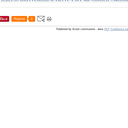
Repost
0
Published by Action communiste
-
dans
PCF
Conférence na