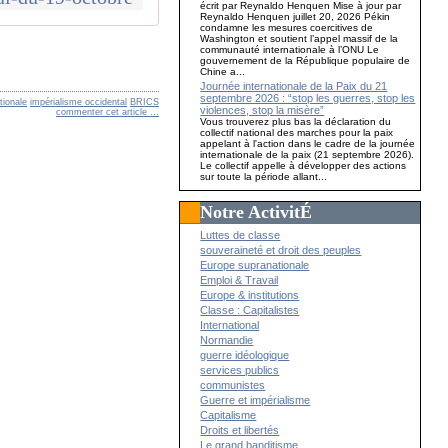
écrit par Reynaldo Henquen Mise à jour par
Reynaldo Henquen juillet 20, 2026 Pékin
condamne les mesures coercitives de
Washington et soutient l’appel massif de la
communauté internationale à l’ONU Le
gouvernement de la République populaire de
Chine a...
Journée internationale de la Paix du 21
septembre 2026 : “stop les guerres, stop les
tionale
impérialisme occidental
BRICS
violences, stop la misère”
commenter cet article
…
Vous trouverez plus bas la déclaration du
collectif national des marches pour la paix
appelant à l'action dans le cadre de la journée
internationale de la paix (21 septembre 2026).
Le collectif appelle à développer des actions
sur toute la période allant...
Notre ActivitÉ
Luttes de classe
souveraineté et droit des peuples
Europe supranationale
Emploi & Travail
Europe & institutions
Classe : Capitalistes
International
Normandie
guerre idéologique
services publics
communistes
Guerre et impérialisme
Capitalisme
Droits et libertés
Le grand banditisme