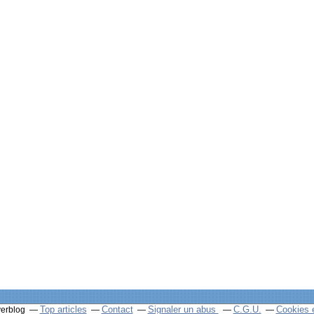
Top articles
Contact
Signaler un abus
C.G.U.
Cookies 
verblog