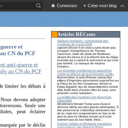
Connexion
+
Créer mon blog
Articles RÉCents
Sapeurs-pompiers; communiqué des
syndicats du 3 août 2026
-guerre et
capture d'écran Il ne vous a sans doute pas
échappé l'omniprésence de Thomas
y au CN du PCF
Cazenave, maire de droite de Bordeaux,
devant les micros et à la téloche lors du méga-
incendie qui a calciné le sud-ouest et qui n'est
pas terminé. Le manque de moyens
humains...
Les Argentins manifesteront aujourd'hui
contre la réforme de la loi foncière rurale.
Buenos Aires, 6 août (Prensa Latina) Des
milliers d'Argentins retourneront aujourd'hui sur
la Plaza de los Dos Congresos, devant le
e limiter les débats à
Palais législatif, lieu de rassemblement central
déjà établi dans d'autres villes du pays, pour
protester contre l'adoption...
La prolifération nucléaire est désormais
t. Nous devons adopter
inéluctable
Décidément Donald Trump aura réussi à
 traversons. Seule une
décevoir même ses plus grands adversaires. À
titre personnel je n'attendais strictement rien
ales, peut éclairer
de lui, mais son comportement en Iran et de
plus en plus en Ukraine montre qu'il n'est
vraiment pas du tout fiable. Alors...
Grands médias et dirigeants européens
 marquée par le déclin
n’ont toujours pas digéré le Brexit…