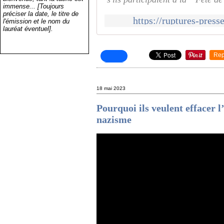
immense... [Toujours
préciser la date, le titre de
https://ruptures-press
l'émission et le nom du
lauréat éventuel].
Rep
18 mai 2023
Pourquoi ils veulent effacer l’
nazisme