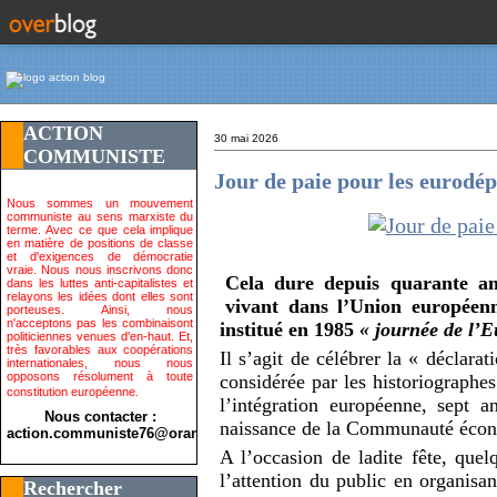
ACTION
30 mai 2026
COMMUNISTE
Jour de paie pour les eurod
Nous sommes un mouvement
communiste au sens marxiste du
terme. Avec ce que cela implique
en matière de positions de classe
et d'exigences de démocratie
vraie. Nous nous inscrivons donc
Cela dure depuis quarante ans
dans les luttes anti-capitalistes et
relayons les idées dont elles sont
vivant dans l’Union européenn
porteuses. Ainsi, nous
n'acceptons pas les combinaisont
institué en 1985
« journée de l’E
politiciennes venues d'en-haut. Et,
très favorables aux coopérations
Il s’agit de célébrer la « déclar
internationales, nous nous
opposons résolument à toute
considérée par les historiograph
constitution européenne.
l’intégration européenne, sept 
Nous contacter :
naissance de la Communauté écon
action.communiste76@orange.fr>
A l’occasion de ladite fête, quelq
l’attention du public en organisa
Rechercher