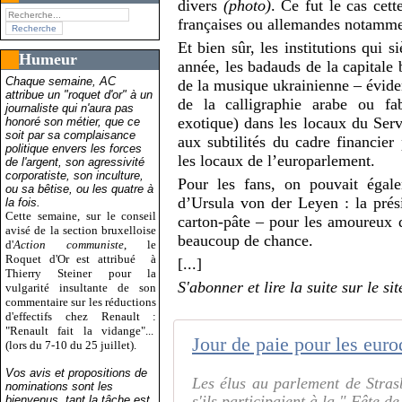
divers
(photo)
. Ce fut le cas cett
françaises ou allemandes notamme
Et bien sûr, les institutions qui 
Humeur
année, les badauds de la capitale b
Chaque semaine, AC
de la musique ukrainienne – évid
attribue un "roquet d'or" à un
de la calligraphie arabe ou f
journaliste qui n'aura pas
exotique) dans les locaux du Servi
honoré son métier, que ce
soit par sa complaisance
aux subtilités du cadre financie
politique envers les forces
les locaux de l’europarlement.
de l'argent, son agressivité
corporatiste, son inculture,
Pour les fans, on pouvait égale
ou sa bêtise, ou les quatre à
d’Ursula von der Leyen : la prés
la fois.
Cette semaine, sur le conseil
carton-pâte – pour les amoureux
avisé de la section bruxelloise
beaucoup de chance.
d'
Action communiste
, le
Roquet d'Or est attribué
à
[...]
Thierry Steiner pour la
S'abonner et lire la suite sur le si
vulgarité insultante de son
commentaire sur les réductions
d'effectifs chez Renault :
"Renault fait la vidange"...
Jour de paie pour les euro
(lors du 7-10 du 25 juillet).
Vos avis et propositions de
Les élus au parlement de Stra
nominations sont les
s'ils participaient à la " Fête d
bienvenus, tant la tâche est