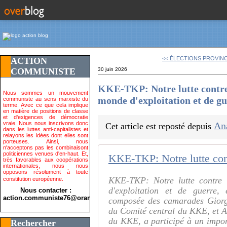
<< ÉLECTIONS PROVINCI
ACTION
COMMUNISTE
30 juin 2026
KKE-TKP: Notre lutte contre
Nous sommes un mouvement
monde d'exploitation et de g
communiste au sens marxiste du
terme. Avec ce que cela implique
en matière de positions de classe
et d'exigences de démocratie
vraie. Nous nous inscrivons donc
An
Cet article est reposté depuis
dans les luttes anti-capitalistes et
relayons les idées dont elles sont
porteuses. Ainsi, nous
n'acceptons pas les combinaisont
politiciennes venues d'en-haut. Et,
très favorables aux coopérations
internationales, nous nous
opposons résolument à toute
KKE-TKP: Notre lutte contre
constitution européenne.
d'exploitation et de guerr
Nous contacter :
action.communiste76@orange.fr>
composée des camarades Giorg
du Comité central du KKE, et A
du KKE, a participé à un impo
Rechercher