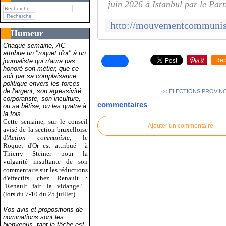
juin 2026 à Istanbul par le Par
Humeur
Chaque semaine, AC
attribue un "roquet d'or" à un
Rep
journaliste qui n'aura pas
honoré son métier, que ce
soit par sa complaisance
politique envers les forces
de l'argent, son agressivité
<< ÉLECTIONS PROVINCI
corporatiste, son inculture,
commentaires
ou sa bêtise, ou les quatre à
la fois.
Cette semaine, sur le conseil
Ajouter un commentaire
avisé de la section bruxelloise
d'
Action communiste
, le
Roquet d'Or est attribué
à
Thierry Steiner pour la
vulgarité insultante de son
commentaire sur les réductions
d'effectifs chez Renault :
"Renault fait la vidange"...
(lors du 7-10 du 25 juillet).
Vos avis et propositions de
nominations sont les
bienvenus, tant la tâche est