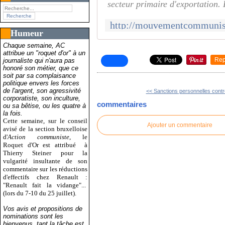
secteur primaire d'exportation.
Humeur
Chaque semaine, AC
attribue un "roquet d'or" à un
Rep
journaliste qui n'aura pas
honoré son métier, que ce
soit par sa complaisance
politique envers les forces
de l'argent, son agressivité
<< Sanctions personnelles contre
corporatiste, son inculture,
commentaires
ou sa bêtise, ou les quatre à
la fois.
Cette semaine, sur le conseil
Ajouter un commentaire
avisé de la section bruxelloise
d'
Action communiste
, le
Roquet d'Or est attribué
à
Thierry Steiner pour la
vulgarité insultante de son
commentaire sur les réductions
d'effectifs chez Renault :
"Renault fait la vidange"...
(lors du 7-10 du 25 juillet).
Vos avis et propositions de
nominations sont les
bienvenus, tant la tâche est