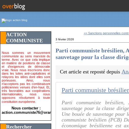
<< Sanctions personnelles contre
ACTION
COMMUNISTE
3 février 2026
Parti communiste brésilien,
Nous sommes un mouvement
sauvetage pour la classe diri
communiste au sens marxiste du
terme. Avec ce que cela implique
en matière de positions de classe
et d'exigences de démocratie
vraie. Nous nous inscrivons donc
An
Cet article est reposté depuis
dans les luttes anti-capitalistes et
relayons les idées dont elles sont
porteuses. Ainsi, nous
n'acceptons pas les combinaisont
politiciennes venues d'en-haut. Et,
très favorables aux coopérations
internationales, nous nous
opposons résolument à toute
Parti communiste brésilien
constitution européenne.
sauvetage pour la classe diri
Nous contacter :
action.communiste76@orange.fr>
Une bouée de sauvetage pour la
communiste brésilien (PCB) Dep
économique brésilienne est ax
Rechercher