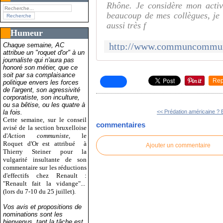
Rhône. Je considère mon acti
beaucoup de mes collègues, je 
aussi très f
Humeur
Chaque semaine, AC
attribue un "roquet d'or" à un
journaliste qui n'aura pas
honoré son métier, que ce
soit par sa complaisance
Rep
politique envers les forces
de l'argent, son agressivité
corporatiste, son inculture,
ou sa bêtise, ou les quatre à
la fois.
<< Prédation américaine ? E
Cette semaine, sur le conseil
commentaires
avisé de la section bruxelloise
d'
Action communiste
, le
Roquet d'Or est attribué
à
Ajouter un commentaire
Thierry Steiner pour la
vulgarité insultante de son
commentaire sur les réductions
d'effectifs chez Renault :
"Renault fait la vidange"...
(lors du 7-10 du 25 juillet).
Vos avis et propositions de
nominations sont les
bienvenus, tant la tâche est