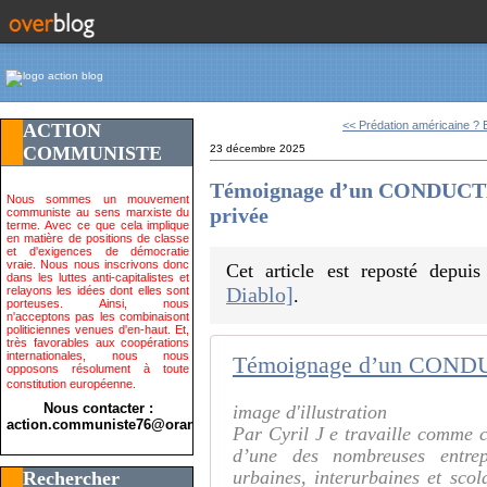
<< Prédation américaine ? E
ACTION
COMMUNISTE
23 décembre 2025
Témoignage d’un CONDUCTE
Nous sommes un mouvement
privée
communiste au sens marxiste du
terme. Avec ce que cela implique
en matière de positions de classe
et d'exigences de démocratie
vraie. Nous nous inscrivons donc
Cet article est reposté depui
dans les luttes anti-capitalistes et
Diablo]
relayons les idées dont elles sont
.
porteuses. Ainsi, nous
n'acceptons pas les combinaisont
politiciennes venues d'en-haut. Et,
très favorables aux coopérations
internationales, nous nous
opposons résolument à toute
constitution européenne.
Nous contacter :
image d'illustration
action.communiste76@orange.fr>
Par Cyril J e travaille comme 
d’une des nombreuses entrepr
urbaines, interurbaines et sco
Rechercher