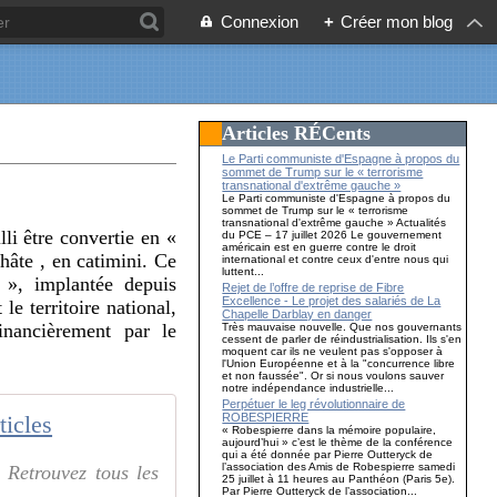
Connexion
+
Créer mon blog
Articles RÉCents
Le Parti communiste d'Espagne à propos du
sommet de Trump sur le « terrorisme
transnational d'extrême gauche »
Le Parti communiste d'Espagne à propos du
sommet de Trump sur le « terrorisme
transnational d'extrême gauche » Actualités
li être convertie en «
du PCE – 17 juillet 2026 Le gouvernement
américain est en guerre contre le droit
hâte , en catimini. Ce
international et contre ceux d'entre nous qui
luttent...
 », implantée depuis
Rejet de l’offre de reprise de Fibre
Excellence - Le projet des salariés de La
e territoire national,
Chapelle Darblay en danger
inancièrement par le
Très mauvaise nouvelle. Que nos gouvernants
cessent de parler de réindustrialisation. Ils s'en
moquent car ils ne veulent pas s'opposer à
l'Union Européenne et à la "concurrence libre
et non faussée". Or si nous voulons sauver
notre indépendance industrielle...
Perpétuer le leg révolutionnaire de
ROBESPIERRE
icles
« Robespierre dans la mémoire populaire,
aujourd’hui » c’est le thème de la conférence
qui a été donnée par Pierre Outteryck de
l’association des Amis de Robespierre samedi
Retrouvez tous les
25 juillet à 11 heures au Panthéon (Paris 5e).
Par Pierre Outteryck de l’association...