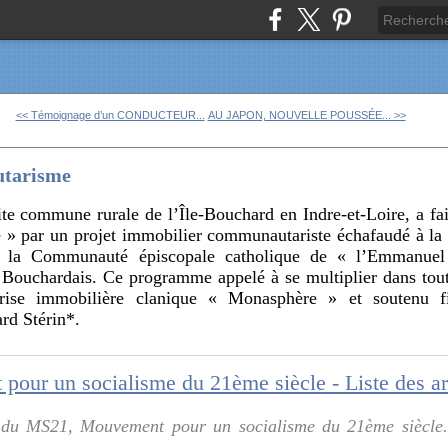
<< Témoignage d’un CONDUCTEUR...
AU JAPON, NOUVELLE POUSSÉE... >>
utarisme
te commune rurale de l’Île-Bouchard en Indre-et-Loire, a fail
é » par un projet immobilier communautariste échafaudé à la 
ar la Communauté épiscopale catholique de « l’Emmanuel
Bouchardais. Ce programme appelé à se multiplier dans tout l
eprise immobilière clanique « Monasphère » et soutenu f
ard Stérin*.
ur un socialisme du 21ème siècle - Liste des art
e du MS21, Mouvement pour un socialisme du 21ème siècle. 