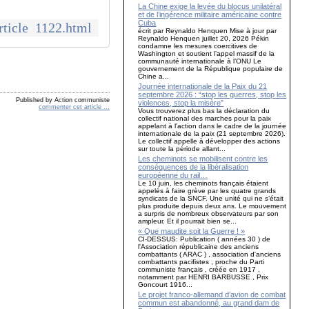
La Chine exige la levée du blocus unilatéral
et de l’ingérence militaire américaine contre
Cuba
rticle_1122.html
écrit par Reynaldo Henquen Mise à jour par
Reynaldo Henquen juillet 20, 2026 Pékin
condamne les mesures coercitives de
Washington et soutient l’appel massif de la
communauté internationale à l’ONU Le
gouvernement de la République populaire de
Chine a...
Journée internationale de la Paix du 21
septembre 2026 : “stop les guerres, stop les
Published by Action communiste
violences, stop la misère”
commenter cet article
…
Vous trouverez plus bas la déclaration du
collectif national des marches pour la paix
appelant à l'action dans le cadre de la journée
internationale de la paix (21 septembre 2026).
Le collectif appelle à développer des actions
sur toute la période allant...
Les cheminots se mobilisent contre les
conséquences de la libéralisation
européenne du rail…
Le 10 juin, les cheminots français étaient
appelés à faire grève par les quatre grands
syndicats de la SNCF. Une unité qui ne s’était
plus produite depuis deux ans. Le mouvement
a surpris de nombreux observateurs par son
ampleur. Et il pourrait bien se...
« Que maudite soit la Guerre ! »
CI-DESSUS: Publication ( années 30 ) de
l'Association républicaine des anciens
combattants ( ARAC ) , association d'anciens
combattants pacifistes , proche du Parti
communiste français , créée en 1917 ,
notamment par HENRI BARBUSSE , Prix
Goncourt 1916...
Le projet franco-allemand d’avion de combat
commun est abandonné, au grand dam de