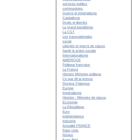
services publics
communistes
Guerre et impérialisme
Capitalisme
Droits et libertés
Le grand banditisme
La CGT
Les transnationales
social
Libertés et guerre de classe
Santé & action sociale
Internationalisme
AMERIQUE
Politique française
La France
Histoire Mémoire politique
Ce que dit la presse
Docteur Folamour
Europe
Impérialisme
Histoire - Mémoire de classe
Economie
La République
Euro
indépendance
Industrie
Actualité FRANCE
Etats-Unis
Région
livres films