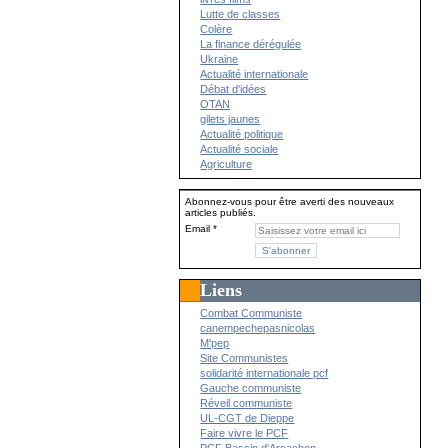
Lutte de classes
Colère
La finance dérégulée
Ukraine
Actualité internationale
Débat d'idées
OTAN
gilets jaunes
Actualité politique
Actualité sociale
Agriculture
Abonnez-vous pour être averti des nouveaux
articles publiés.
Email
Liens
Combat Communiste
canempechepasnicolas
M'pep
Site Communistes
solidarité internationale pcf
Gauche communiste
Réveil communiste
UL-CGT de Dieppe
Faire vivre le PCF
PCF Bassin d'Arcachon