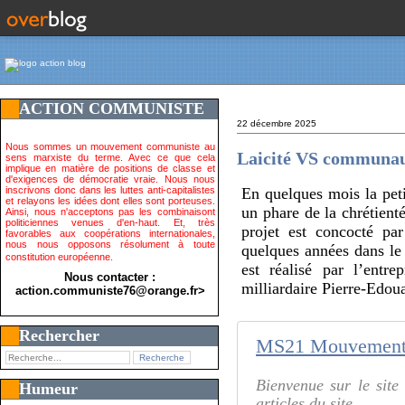
ACTION COMMUNISTE
22 décembre 2025
Nous sommes un mouvement communiste au
Laicité VS communa
sens marxiste du terme. Avec ce que cela
implique en matière de positions de classe et
d'exigences de démocratie vraie. Nous nous
inscrivons donc dans les luttes anti-capitalistes
En quelques mois la peti
et relayons les idées dont elles sont porteuses.
un phare de la chrétient
Ainsi, nous n'acceptons pas les combinaisont
politiciennes venues d'en-haut. Et, très
projet est concocté p
favorables aux coopérations internationales,
nous nous opposons résolument à toute
quelques années dans le 
constitution européenne.
est réalisé par l’entr
Nous contacter :
milliardaire Pierre-Edou
action.communiste76@orange.fr>
Rechercher
MS21 Mouvement po
Bienvenue sur le sit
Humeur
articles du site