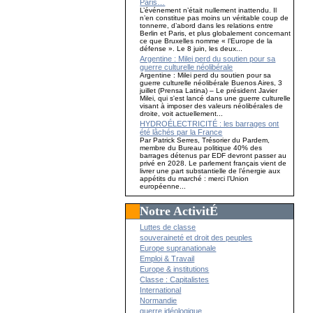
Paris…
L’événement n’était nullement inattendu. Il
n’en constitue pas moins un véritable coup de
tonnerre, d’abord dans les relations entre
Berlin et Paris, et plus globalement concernant
ce que Bruxelles nomme « l’Europe de la
défense ». Le 8 juin, les deux...
Argentine : Milei perd du soutien pour sa
guerre culturelle néolibérale
Argentine : Milei perd du soutien pour sa
guerre culturelle néolibérale Buenos Aires, 3
juillet (Prensa Latina) – Le président Javier
Milei, qui s'est lancé dans une guerre culturelle
visant à imposer des valeurs néolibérales de
droite, voit actuellement...
HYDROÉLECTRICITÉ : les barrages ont
été lâchés par la France
Par Patrick Serres, Trésorier du Pardem,
membre du Bureau politique 40% des
barrages détenus par EDF devront passer au
privé en 2028. Le parlement français vient de
livrer une part substantielle de l’énergie aux
appétits du marché : merci l’Union
européenne...
Notre ActivitÉ
Luttes de classe
souveraineté et droit des peuples
Europe supranationale
Emploi & Travail
Europe & institutions
Classe : Capitalistes
International
Normandie
guerre idéologique