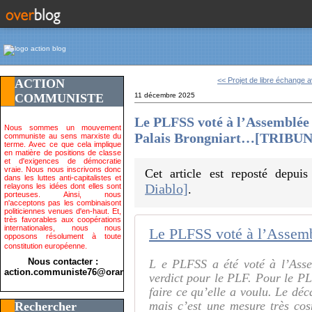
<< Projet de libre échange a
ACTION
COMMUNISTE
11 décembre 2025
Le PLFSS voté à l’Assemblée
Nous sommes un mouvement
Palais Brongniart…[TRIBUN
communiste au sens marxiste du
terme. Avec ce que cela implique
en matière de positions de classe
et d'exigences de démocratie
vraie. Nous nous inscrivons donc
Cet article est reposté depui
dans les luttes anti-capitalistes et
Diablo]
relayons les idées dont elles sont
.
porteuses. Ainsi, nous
n'acceptons pas les combinaisont
politiciennes venues d'en-haut. Et,
très favorables aux coopérations
internationales, nous nous
opposons résolument à toute
constitution européenne.
Nous contacter :
L e PLFSS a été voté à l’Asse
action.communiste76@orange.fr>
verdict pour le PLF. Pour le P
faire ce qu’elle a voulu. Le déc
mais c’est une mesure très co
Rechercher