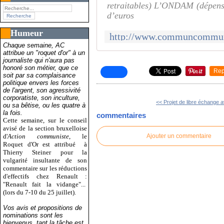
retraitables) L’ONDAM (dépense
d’euros
Humeur
Chaque semaine, AC
attribue un "roquet d'or" à un
journaliste qui n'aura pas
honoré son métier, que ce
Rep
soit par sa complaisance
politique envers les forces
de l'argent, son agressivité
corporatiste, son inculture,
<< Projet de libre échange a
ou sa bêtise, ou les quatre à
la fois.
commentaires
Cette semaine, sur le conseil
avisé de la section bruxelloise
d'
Action communiste
, le
Ajouter un commentaire
Roquet d'Or est attribué
à
Thierry Steiner pour la
vulgarité insultante de son
commentaire sur les réductions
d'effectifs chez Renault :
"Renault fait la vidange"...
(lors du 7-10 du 25 juillet).
Vos avis et propositions de
nominations sont les
bienvenus, tant la tâche est