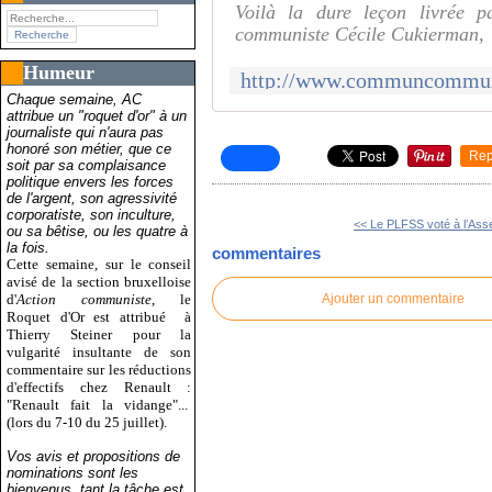
Voilà la dure leçon livrée p
communiste Cécile Cukierman,
Humeur
Chaque semaine, AC
attribue un "roquet d'or" à un
journaliste qui n'aura pas
honoré son métier, que ce
Rep
soit par sa complaisance
politique envers les forces
de l'argent, son agressivité
corporatiste, son inculture,
<< Le PLFSS voté à l’Ass
ou sa bêtise, ou les quatre à
la fois.
commentaires
Cette semaine, sur le conseil
avisé de la section bruxelloise
d'
Action communiste
, le
Ajouter un commentaire
Roquet d'Or est attribué
à
Thierry Steiner pour la
vulgarité insultante de son
commentaire sur les réductions
d'effectifs chez Renault :
"Renault fait la vidange"...
(lors du 7-10 du 25 juillet).
Vos avis et propositions de
nominations sont les
bienvenus, tant la tâche est