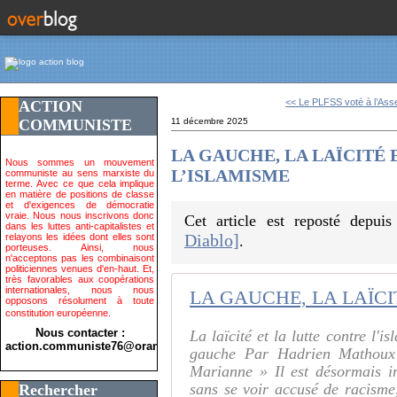
<< Le PLFSS voté à l’Ass
ACTION
COMMUNISTE
11 décembre 2025
LA GAUCHE, LA LAÏCITÉ
Nous sommes un mouvement
L’ISLAMISME
communiste au sens marxiste du
terme. Avec ce que cela implique
en matière de positions de classe
et d'exigences de démocratie
vraie. Nous nous inscrivons donc
Cet article est reposté depui
dans les luttes anti-capitalistes et
Diablo]
relayons les idées dont elles sont
.
porteuses. Ainsi, nous
n'acceptons pas les combinaisont
politiciennes venues d'en-haut. Et,
très favorables aux coopérations
internationales, nous nous
opposons résolument à toute
constitution européenne.
Nous contacter :
La laïcité et la lutte contre l
action.communiste76@orange.fr>
gauche Par Hadrien Mathoux 
Marianne » Il est désormais i
sans se voir accusé de racisme,
Rechercher