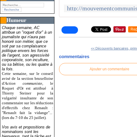
Humeur
Chaque semaine, AC
Rep
attribue un "roquet d'or" à un
journaliste qui n'aura pas
honoré son métier, que ce
soit par sa complaisance
<< Découverts bancaires, prime
politique envers les forces
de l'argent, son agressivité
commentaires
corporatiste, son inculture,
ou sa bêtise, ou les quatre à
la fois.
Ajouter un commentaire
Cette semaine, sur le conseil
avisé de la section bruxelloise
d'
Action communiste
, le
Roquet d'Or est attribué
à
Thierry Steiner pour la
vulgarité insultante de son
commentaire sur les réductions
d'effectifs chez Renault :
"Renault fait la vidange"...
(lors du 7-10 du 25 juillet).
Vos avis et propositions de
nominations sont les
bienvenus, tant la tâche est