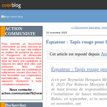
<< Découverts bancaires, prime
ACTION
COMMUNISTE
10 novembre 2025
Équateur : Tapis rouge pour l
Nous sommes un mouvement
communiste au sens marxiste du
terme. Avec ce que cela implique
en matière de positions de classe
An
Cet article est reposté depuis
et d'exigences de démocratie
vraie. Nous nous inscrivons donc
dans les luttes anti-capitalistes et
relayons les idées dont elles sont
porteuses. Ainsi, nous
Équateur : Tapis rouge po
n'acceptons pas les combinaisont
politiciennes venues d'en-haut. Et,
très favorables aux coopérations
internationales, nous nous
écrit par Reynaldo Henquen Mi
opposons résolument à toute
8, 2025 Par Roberto Morejón L
constitution européenne.
de haut niveau de responsable
Nous contacter :
action.communiste76@orange.fr>
l’installation de bases milita
Rubio, en septembre, et la secré
en novembre, ont
Rechercher