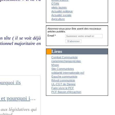
OTAN
gilets jaunes
Actualité politique
Actualité sociale
Agriculture
Abonnez-vous pour être averti des nouveaux
articles publiés.
Email
tête ( il se voit déjà
rtionnel majoritaire en
Liens
Combat Communiste
canempechepasnicolas
M'pep
Site Communistes
solidarité internationale pcf
Gauche communiste
Réveil communiste
UL-CGT de Dieppe
Faire vivre le PCF
PCF Bassin d'Arcachon
Élection des députés à la proportionnelle: ce que réclament les partis et pourquoi ils n'arrivent pas à se mettre d'accord
aux législatives qui
ltitud...