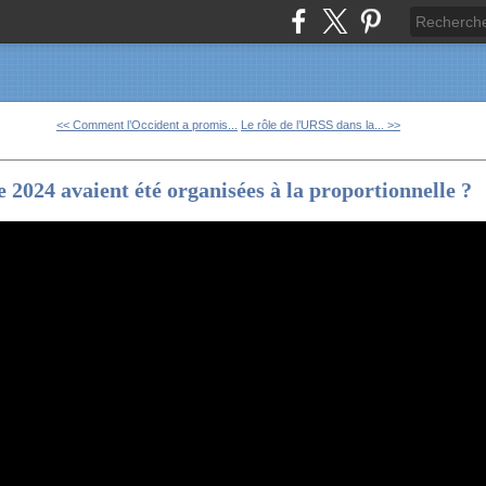
<< Comment l’Occident a promis...
Le rôle de l’URSS dans la... >>
 de 2024 avaient été organisées à la proportionnelle ?