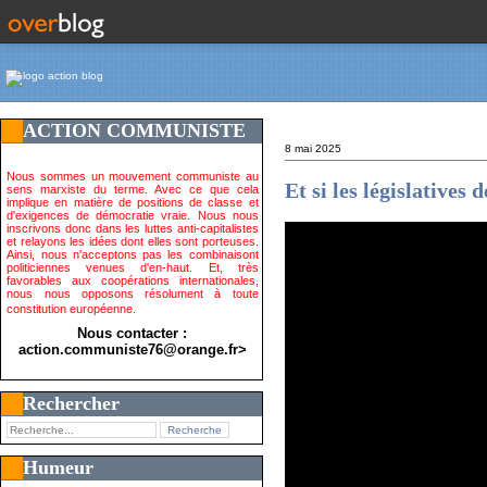
ACTION COMMUNISTE
8 mai 2025
Nous sommes un mouvement communiste au
Et si les législatives
sens marxiste du terme. Avec ce que cela
implique en matière de positions de classe et
d'exigences de démocratie vraie. Nous nous
inscrivons donc dans les luttes anti-capitalistes
et relayons les idées dont elles sont porteuses.
Ainsi, nous n'acceptons pas les combinaisont
politiciennes venues d'en-haut. Et, très
favorables aux coopérations internationales,
nous nous opposons résolument à toute
constitution européenne.
Nous contacter :
action.communiste76@orange.fr>
Rechercher
Humeur