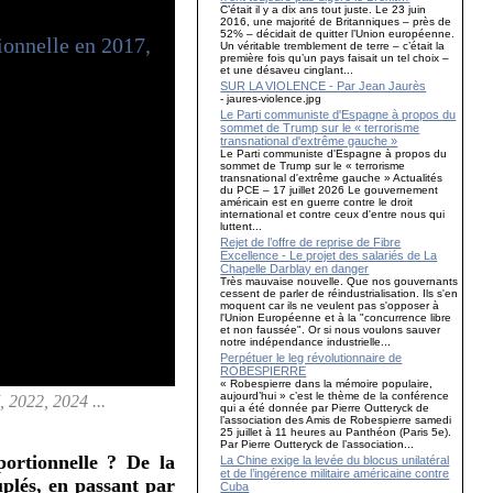
C’était il y a dix ans tout juste. Le 23 juin
2016, une majorité de Britanniques – près de
52% – décidait de quitter l’Union européenne.
Un véritable tremblement de terre – c’était la
première fois qu’un pays faisait un tel choix –
et une désaveu cinglant...
SUR LA VIOLENCE - Par Jean Jaurès
- jaures-violence.jpg
Le Parti communiste d'Espagne à propos du
sommet de Trump sur le « terrorisme
transnational d'extrême gauche »
Le Parti communiste d'Espagne à propos du
sommet de Trump sur le « terrorisme
transnational d'extrême gauche » Actualités
du PCE – 17 juillet 2026 Le gouvernement
américain est en guerre contre le droit
international et contre ceux d'entre nous qui
luttent...
Rejet de l’offre de reprise de Fibre
Excellence - Le projet des salariés de La
Chapelle Darblay en danger
Très mauvaise nouvelle. Que nos gouvernants
cessent de parler de réindustrialisation. Ils s'en
moquent car ils ne veulent pas s'opposer à
l'Union Européenne et à la "concurrence libre
et non faussée". Or si nous voulons sauver
notre indépendance industrielle...
Perpétuer le leg révolutionnaire de
ROBESPIERRE
« Robespierre dans la mémoire populaire,
aujourd’hui » c’est le thème de la conférence
, 2022, 2024 ...
qui a été donnée par Pierre Outteryck de
l’association des Amis de Robespierre samedi
25 juillet à 11 heures au Panthéon (Paris 5e).
Par Pierre Outteryck de l’association...
portionnelle ? De la
La Chine exige la levée du blocus unilatéral
et de l’ingérence militaire américaine contre
plés, en passant par
Cuba