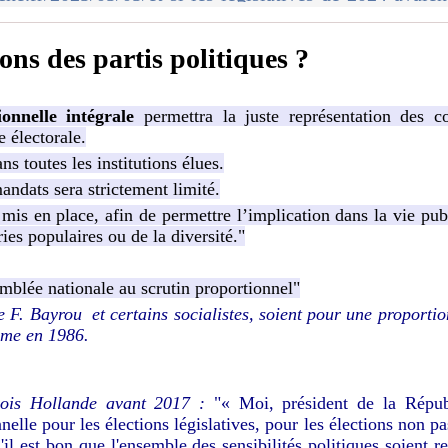
ions des partis politiques ?
ionnelle intégrale
permettra la juste représentation des co
e électorale.
ns toutes les institutions élues.
ndats sera strictement limité.
a mis en place, afin de permettre l’implication dans la vie p
es populaires ou de la diversité."
emblée nationale au scrutin proportionnel"
 F. Bayrou et certains socialistes, soient pour une proporti
mme en 1986.
çois Hollande avant 2017 :
"« Moi, président de la Républ
nelle pour les élections législatives, pour les élections non p
il est bon que l'ensemble des sensibilités politiques soient r