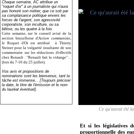
Chaque semaine, AC attribue un
"roquet d'or" à un journaliste qui n'aura
pas honoré son métier, que ce soit par
sa complaisance politique envers les
forces de l'argent, son agressivité
corporatiste, son inculture, ou sa
bêtise, ou les quatre à la fois.
Cette semaine, sur le conseil avisé de la
section bruxelloise d'
Action communiste
,
le Roquet d'Or est attribué
à Thierry
Steiner pour la vulgarité insultante de son
commentaire sur les réductions d'effectifs
chez Renault : "Renault fait la vidange"...
(lors du 7-10 du 25 juillet).
Vos avis et propositions de
nominations sont les bienvenus, tant la
tâche est immense... [Toujours préciser
la date, le titre de l'émission et le nom
du lauréat éventuel].
Ce qu'aurait été l
Et si les législatives
proportionnelle des eu