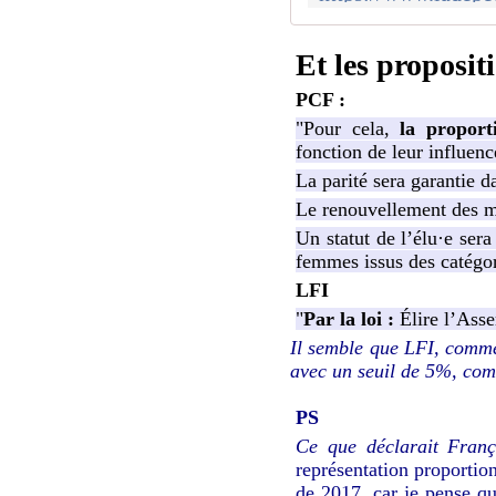
Et les proposit
PCF :
"Pour cela,
la proport
fonction de leur influenc
La parité sera garantie da
Le renouvellement des ma
Un statut de l’élu·e ser
femmes issus des catégori
LFI
"
Par la loi :
Élire l’Ass
Il semble que LFI, comme
avec un seuil de 5%, co
PS
Ce que déclarait Fran
représentation proportion
de 2017, car je pense qu'