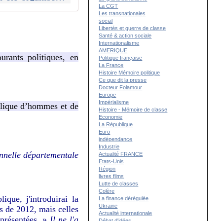
La CGT
Les transnationales
social
Libertés et guerre de classe
Santé & action sociale
Internationalisme
AMERIQUE
urants politiques, en
Politique française
La France
Histoire Mémoire politique
Ce que dit la presse
Docteur Folamour
Europe
Impérialisme
ublique d’hommes et de
Histoire - Mémoire de classe
Economie
La République
Euro
indépendance
Industrie
onnelle départementale
Actualité FRANCE
Etats-Unis
Région
livres films
Lutte de classes
Colère
ique, j'introduirai la
La finance dérégulée
Ukraine
as de 2012, mais celles
Actualité internationale
eprésentées. »
Il ne l'a
Débat d'idées