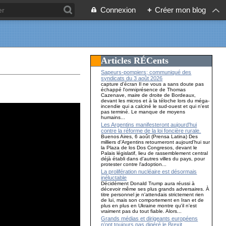
Connexion
+
Créer mon blog
Articles RÉCents
Sapeurs-pompiers; communiqué des
syndicats du 3 août 2026
capture d'écran Il ne vous a sans doute pas
échappé l'omniprésence de Thomas
Cazenave, maire de droite de Bordeaux,
devant les micros et à la téloche lors du méga-
incendie qui a calciné le sud-ouest et qui n'est
pas terminé. Le manque de moyens
humains...
Les Argentins manifesteront aujourd'hui
contre la réforme de la loi foncière rurale.
Buenos Aires, 6 août (Prensa Latina) Des
milliers d'Argentins retourneront aujourd'hui sur
la Plaza de los Dos Congresos, devant le
Palais législatif, lieu de rassemblement central
déjà établi dans d'autres villes du pays, pour
protester contre l'adoption...
La prolifération nucléaire est désormais
inéluctable
Décidément Donald Trump aura réussi à
décevoir même ses plus grands adversaires. À
titre personnel je n'attendais strictement rien
de lui, mais son comportement en Iran et de
plus en plus en Ukraine montre qu'il n'est
vraiment pas du tout fiable. Alors...
Grands médias et dirigeants européens
n’ont toujours pas digéré le Brexit…