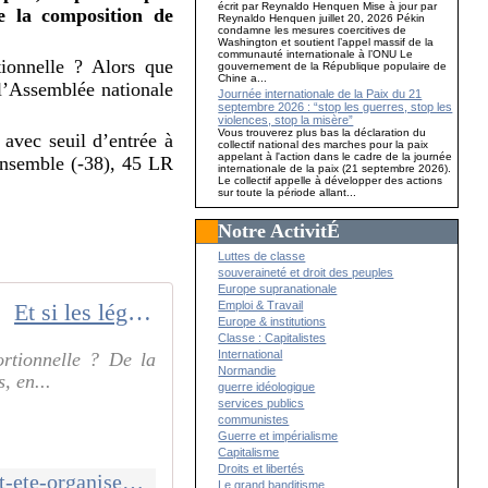
écrit par Reynaldo Henquen Mise à jour par
de la composition de
Reynaldo Henquen juillet 20, 2026 Pékin
condamne les mesures coercitives de
Washington et soutient l’appel massif de la
communauté internationale à l’ONU Le
tionnelle ? Alors que
gouvernement de la République populaire de
Chine a...
 l’Assemblée nationale
Journée internationale de la Paix du 21
septembre 2026 : “stop les guerres, stop les
violences, stop la misère”
Vous trouverez plus bas la déclaration du
avec seuil d’entrée à
collectif national des marches pour la paix
appelant à l'action dans le cadre de la journée
Ensemble (-38), 45 LR
internationale de la paix (21 septembre 2026).
Le collectif appelle à développer des actions
sur toute la période allant...
Notre ActivitÉ
Luttes de classe
souveraineté et droit des peuples
Europe supranationale
Emploi & Travail
Et si les législatives de 2024 avaient été organisées à la proportionnelle ?
Europe & institutions
Classe : Capitalistes
International
ortionnelle ? De la
Normandie
, en...
guerre idéologique
services publics
communistes
Guerre et impérialisme
Capitalisme
Droits et libertés
https://www.ladepeche.fr/2025/05/05/et-si-les-legislatives-de-2024-avaient-ete-organisees-a-la-proportionnelle-12674841.php
Le grand banditisme