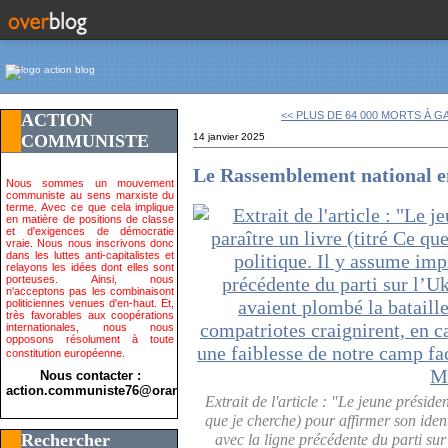
<< PLUS DE 64 000 MORTS À GA
ACTION
COMMUNISTE
14 janvier 2025
Le Rassemblement national e
Nous sommes un mouvement
communiste au sens marxiste du
terme. Avec ce que cela implique
en matière de positions de classe
et d'exigences de démocratie
vraie. Nous nous inscrivons donc
dans les luttes anti-capitalistes et
relayons les idées dont elles sont
porteuses. Ainsi, nous
n'acceptons pas les combinaisont
politiciennes venues d'en-haut. Et,
très favorables aux coopérations
internationales, nous nous
opposons résolument à toute
constitution européenne.
Nous contacter :
action.communiste76@orange.fr>
Extrait de l'article : "Le jeune présid
que je cherche) pour affirmer son ident
Rechercher
avec la ligne précédente du parti sur