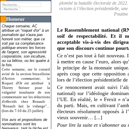
plombé la bataille électorale de 2022
victoire à l’élection présidentielle, u
Poutine 
Humeur
Chaque semaine, AC
Le Rassemblement national (RN
attribue un "roquet d'or" à un
journaliste qui n'aura pas
soif de respectabilité. Et il 
honoré son métier, que ce
acceptable vis-à-vis des dirige
soit par sa complaisance
que son discours continue pourt
politique envers les forces
de l'argent, son agressivité
Ce n’est pas tout à fait nouveau. 
corporatiste, son inculture,
ou sa bêtise, ou les quatre à
à mettre en cause l’euro, alors qu
la fois.
le principe de la monnaie unique
Cette semaine, sur le conseil
après coup que cette opposition a
avisé de la section bruxelloise
d'
Action communiste
, le
lors de l’élection présidentielle d
Roquet d'Or est attribué
à
Ce renoncement avait suivi l’al
Thierry Steiner pour la
vulgarité insultante de son
national) sur l’idéologie domina
commentaire sur les réductions
l’UE. En réalité, le « Frexit » n’
d'effectifs chez Renault :
du parti. Mais, en cultivant l’amb
"Renault fait la vidange"...
(lors du 7-10 du 25 juillet).
électeurs résolument opposés à l
vieux souvenir… [...]
Vos avis et propositions de
nominations sont les
Pour lire la suite et s'abonner au 
bienvenus, tant la tâche est