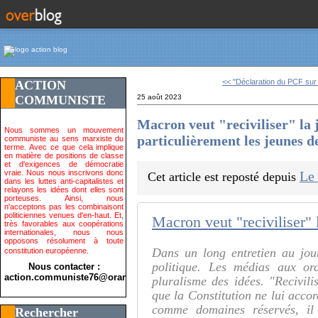
<< "Déclaration du PCF sur l
ACTION
COMMUNISTE
25 août 2023
Macron veut "reciviliser" la j
Nous sommes un mouvement
particulièrement les jeunes d
communiste au sens marxiste du
terme. Avec ce que cela implique
en matière de positions de classe
et d'exigences de démocratie
vraie. Nous nous inscrivons donc
Le
Cet article est reposté depuis
dans les luttes anti-capitalistes et
relayons les idées dont elles sont
porteuses. Ainsi, nous
n'acceptons pas les combinaisont
politiciennes venues d'en-haut. Et,
très favorables aux coopérations
internationales, nous nous
opposons résolument à toute
Dans un long entretien au jour
constitution européenne.
politique. Les médias aux ord
Nous contacter :
action.communiste76@orange.fr>
pluralisme des idées. "Recivili
que la Constitution ne lui accor
comme domaines réservés, il 
Rechercher