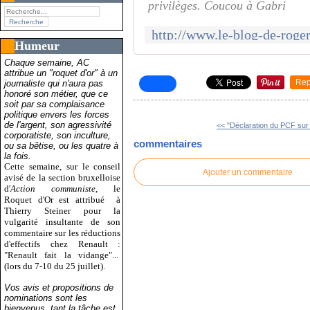
privilèges. Coucou à Gabri
Humeur
Chaque semaine, AC
attribue un "roquet d'or" à un
Rep
journaliste qui n'aura pas
honoré son métier, que ce
soit par sa complaisance
politique envers les forces
de l'argent, son agressivité
<< "Déclaration du PCF sur l
corporatiste, son inculture,
commentaires
ou sa bêtise, ou les quatre à
la fois.
Cette semaine, sur le conseil
Ajouter un commentaire
avisé de la section bruxelloise
d'
Action communiste
, le
Roquet d'Or est attribué
à
Thierry Steiner pour la
vulgarité insultante de son
commentaire sur les réductions
d'effectifs chez Renault :
"Renault fait la vidange"...
(lors du 7-10 du 25 juillet).
Vos avis et propositions de
nominations sont les
bienvenus, tant la tâche est