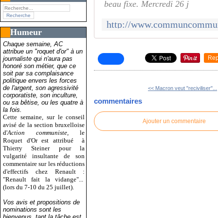
beau fixe. Mercredi 26 j
Humeur
Chaque semaine, AC
attribue un "roquet d'or" à un
Rep
journaliste qui n'aura pas
honoré son métier, que ce
soit par sa complaisance
politique envers les forces
de l'argent, son agressivité
<< Macron veut "reciviliser"...
corporatiste, son inculture,
commentaires
ou sa bêtise, ou les quatre à
la fois.
Cette semaine, sur le conseil
Ajouter un commentaire
avisé de la section bruxelloise
d'
Action communiste
, le
Roquet d'Or est attribué
à
Thierry Steiner pour la
vulgarité insultante de son
commentaire sur les réductions
d'effectifs chez Renault :
"Renault fait la vidange"...
(lors du 7-10 du 25 juillet).
Vos avis et propositions de
nominations sont les
bienvenus, tant la tâche est