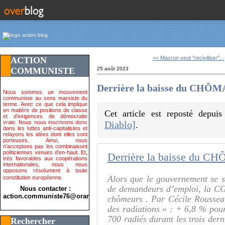
<< Macron veut "reciviliser"...
ACTION
COMMUNISTE
25 août 2023
Derrière la baisse du CHÔMA
Nous sommes un mouvement
communiste au sens marxiste du
terme. Avec ce que cela implique
en matière de positions de classe
Cet article est reposté depui
et d'exigences de démocratie
vraie. Nous nous inscrivons donc
Diablo]
.
dans les luttes anti-capitalistes et
relayons les idées dont elles sont
porteuses. Ainsi, nous
n'acceptons pas les combinaisont
politiciennes venues d'en-haut. Et,
Derrière la baisse du CH
très favorables aux coopérations
internationales, nous nous
opposons résolument à toute
Alors que le gouvernement se sa
constitution européenne.
de demandeurs d’emploi, la CG
Nous contacter :
action.communiste76@orange.fr>
chômeurs . Par Cécile Roussea
des radiations » : + 6,8 % pour
700 radiés durant les trois der
Rechercher