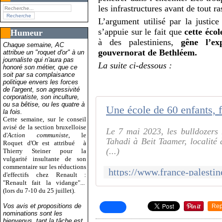
les infrastructures avant de tout ra
L’argument utilisé par la justice
s’appuie sur le fait que
cette écol
Humeur
à des palestiniens,
gêne l’ex
Chaque semaine, AC
gouvernorat de Bethléem.
attribue un "roquet d'or" à un
journaliste qui n'aura pas
La suite ci-dessous :
honoré son métier, que ce
soit par sa complaisance
politique envers les forces
de l'argent, son agressivité
corporatiste, son inculture,
ou sa bêtise, ou les quatre à
la fois.
Cette semaine, sur le conseil
avisé de la section bruxelloise
Le 7 mai 2023, les bulldozers mi
d'
Action communiste
, le
Tahadi à Beit Taamer, localité à
Roquet d'Or est attribué
à
(...)
Thierry Steiner pour la
vulgarité insultante de son
commentaire sur les réductions
d'effectifs chez Renault :
"Renault fait la vidange"...
(lors du 7-10 du 25 juillet).
Vos avis et propositions de
Rep
nominations sont les
bienvenus, tant la tâche est