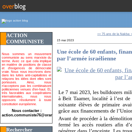
<< 75 ans de la Nakba: «
ACTION
COMMUNISTE
15 mai 2023
Une école de 60 enfants, fin
Nous sommes un mouvement
par l’armée israélienne
communiste au sens marxiste du
terme. Avec ce que cela implique
en matière de positions de classe
et d'exigences de démocratie
vraie. Nous nous inscrivons donc
dans les luttes anti-capitalistes et
relayons les idées dont elles sont
porteuses. Ainsi, nous
n'acceptons pas les combinaisont
politiciennes venues d'en-haut. Et,
Le 7 mai 2023, les bulldozers mili
très favorables aux coopérations
internationales, nous nous
à Beit Taamer, localité à l’est de
opposons résolument à toute
soixante élèves de primaire avai
constitution européenne.
grâce aux financements de l’Unio
Nous contacter :
action.communiste76@orange.fr>
Avant de procéder à la démolition,
fermé les accès routiers afin d’
Rechercher
pénétrer dans l’enceinte. Les trou