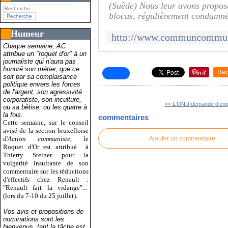
(Suède) Nous leur avons propos
blocus, régulièrement condamn
Humeur
Chaque semaine, AC
attribue un "roquet d'or" à un
journaliste qui n'aura pas
honoré son métier, que ce
Rep
soit par sa complaisance
politique envers les forces
de l'argent, son agressivité
corporatiste, son inculture,
<< L'ONU demande d’enqu
ou sa bêtise, ou les quatre à
la fois.
commentaires
Cette semaine, sur le conseil
avisé de la section bruxelloise
d'
Action communiste
, le
Ajouter un commentaire
Roquet d'Or est attribué
à
Thierry Steiner pour la
vulgarité insultante de son
commentaire sur les réductions
d'effectifs chez Renault :
"Renault fait la vidange"...
(lors du 7-10 du 25 juillet).
Vos avis et propositions de
nominations sont les
bienvenus, tant la tâche est