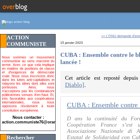
<< L'ONU demande d’enqu
ACTION
COMMUNISTE
15 janvier 2023
CUBA : Ensemble contre le bl
Nous sommes un mouvement
lancée !
communiste au sens marxiste du
terme. Avec ce que cela implique
en matière de positions de classe
et d'exigences de démocratie
vraie. Nous nous inscrivons donc
Cet article est reposté depui
dans les luttes anti-capitalistes et
Diablo]
relayons les idées dont elles sont
.
porteuses. Ainsi, nous
n'acceptons pas les combinaisont
politiciennes venues d'en-haut. Et,
très favorables aux coopérations
internationales, nous nous
opposons résolument à toute
constitution européenne.
Nous contacter :
D ans la continuité du For
action.communiste76@orange.fr>
Coopération France s’est u
Associazione Nazionale di Am
Estatal de Solidaridad con Cu
Rechercher