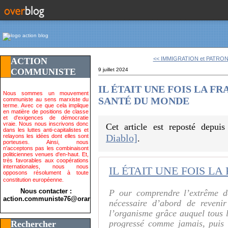
<< IMMIGRATION et PATRONA
ACTION
COMMUNISTE
9 juillet 2024
IL ÉTAIT UNE FOIS LA F
Nous sommes un mouvement
SANTÉ DU MONDE
communiste au sens marxiste du
terme. Avec ce que cela implique
en matière de positions de classe
et d'exigences de démocratie
vraie. Nous nous inscrivons donc
Cet article est reposté depui
dans les luttes anti-capitalistes et
Diablo]
relayons les idées dont elles sont
.
porteuses. Ainsi, nous
n'acceptons pas les combinaisont
politiciennes venues d'en-haut. Et,
très favorables aux coopérations
internationales, nous nous
opposons résolument à toute
constitution européenne.
Nous contacter :
P our comprendre l’extrême dé
action.communiste76@orange.fr>
nécessaire d’abord de revenir
l’organisme grâce auquel tous l
progressé comme jamais, puis 
Rechercher