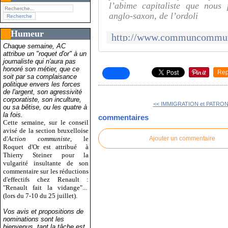
l’abime capitaliste que nous 
anglo-saxon, de l’ordoli
Humeur
Chaque semaine, AC
attribue un "roquet d'or" à un
journaliste qui n'aura pas
honoré son métier, que ce
Rep
soit par sa complaisance
politique envers les forces
de l'argent, son agressivité
corporatiste, son inculture,
<< IMMIGRATION et PATRONA
ou sa bêtise, ou les quatre à
la fois.
commentaires
Cette semaine, sur le conseil
avisé de la section bruxelloise
d'
Action communiste
, le
Ajouter un commentaire
Roquet d'Or est attribué
à
Thierry Steiner pour la
vulgarité insultante de son
commentaire sur les réductions
d'effectifs chez Renault :
"Renault fait la vidange"...
(lors du 7-10 du 25 juillet).
Vos avis et propositions de
nominations sont les
bienvenus, tant la tâche est