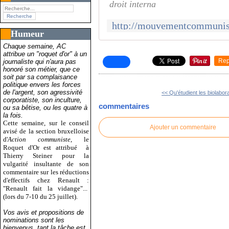
droit interna
Humeur
Chaque semaine, AC
attribue un "roquet d'or" à un
Rep
journaliste qui n'aura pas
honoré son métier, que ce
soit par sa complaisance
politique envers les forces
de l'argent, son agressivité
<< Qu'étudient les biolabora
corporatiste, son inculture,
commentaires
ou sa bêtise, ou les quatre à
la fois.
Cette semaine, sur le conseil
Ajouter un commentaire
avisé de la section bruxelloise
d'
Action communiste
, le
Roquet d'Or est attribué
à
Thierry Steiner pour la
vulgarité insultante de son
commentaire sur les réductions
d'effectifs chez Renault :
"Renault fait la vidange"...
(lors du 7-10 du 25 juillet).
Vos avis et propositions de
nominations sont les
bienvenus, tant la tâche est