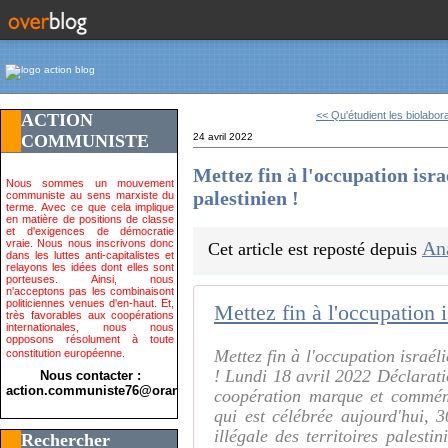
<< Qu'étudient les biolabora
ACTION
COMMUNISTE
24 avril 2022
Mettez fin à l'occupation isra
Nous sommes un mouvement
palestinien !
communiste au sens marxiste du
terme. Avec ce que cela implique
en matière de positions de classe
et d'exigences de démocratie
vraie. Nous nous inscrivons donc
An
Cet article est reposté depuis
dans les luttes anti-capitalistes et
relayons les idées dont elles sont
porteuses. Ainsi, nous
n'acceptons pas les combinaisont
politiciennes venues d'en-haut. Et,
très favorables aux coopérations
internationales, nous nous
opposons résolument à toute
Mettez fin à l'occupation israél
constitution européenne.
! Lundi 18 avril 2022 Déclarati
Nous contacter :
action.communiste76@orange.fr>
coopération marque et commémo
qui est célébrée aujourd'hui, 3
illégale des territoires palesti
Rechercher