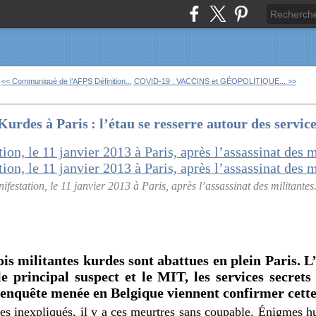
<< Communiqué de l’AFPS Définition...
COVID-19 : VACCINS et GÉOPOLITIQUE... >>
Kurdes à Paris : l’étau se resserre autour des service
ifestation, le 11 janvier 2013 à Paris, après l’assassinat des militantes
ois militantes kurdes sont abattues en plein Paris. 
le principal suspect et le MIT, les services secrets
 enquête menée en Belgique viennent confirmer cette 
es inexpliqués, il y a ces meurtres sans coupable. Énigmes h