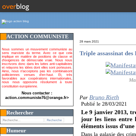
ACTION COMMUNISTE
28 mars 2021
Nous sommes un mouvement communiste au
Triple assassinat des 
sens marxiste du terme. Avec ce que cela
implique en matière de positions de classe et
d'exigences de démocratie vraie. Nous nous
inscrivons donc dans les luttes anti-capitalistes
et relayons les idées dont elles sont porteuses.
Ainsi, nous n'acceptons pas les combinaisont
politiciennes venues d'en-haut. Et, très
favorables aux coopérations internationales,
Man
nous nous opposons résolument à toute
constitution européenne.
Nous contacter :
Bruno Rieth
Par
action.communiste76@orange.fr>
Publié le
28/03/2021
Le 9 janvier 2013, tr
Rechercher
jour les liens entre 
éléments issus d’une
Humeur
Dans la galaxie des crim