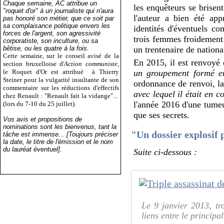
Chaque semaine, AC attribue un
les enquêteurs se brisent
"roquet d'or" à un journaliste qui n'aura
l'auteur a bien été app
pas honoré son métier, que ce soit par
sa complaisance politique envers les
identités d'éventuels c
forces de l'argent, son agressivité
trois femmes froidement 
corporatiste, son inculture, ou sa
bêtise, ou les quatre à la fois.
un trentenaire de national
Cette semaine, sur le conseil avisé de la
En 2015, il est renvoyé
section bruxelloise d'
Action communiste
,
le Roquet d'Or est attribué
à Thierry
un groupement formé en 
Steiner pour la vulgarité insultante de son
ordonnance de renvoi, l
commentaire sur les réductions d'effectifs
avec lequel il était en c
chez Renault : "Renault fait la vidange"...
l'année 2016 d'une tumeu
(lors du 7-10 du 25 juillet).
que ses secrets.
Vos avis et propositions de
nominations sont les bienvenus, tant la
"Un dossier explosif 
tâche est immense... [Toujours préciser
la date, le titre de l'émission et le nom
du lauréat éventuel].
Suite ci-dessous :
Le 9 janvier 2013, tro
liens entre le principa