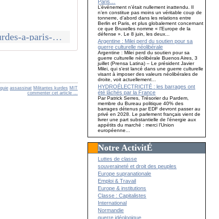
Paris…
L’événement n’était nullement inattendu. Il
n’en constitue pas moins un véritable coup de
tonnerre, d’abord dans les relations entre
Berlin et Paris, et plus globalement concernant
ce que Bruxelles nomme « l’Europe de la
défense ». Le 8 juin, les deux...
https://www.marianne.net/societe/police-et-justice/triple-assassinat-des-kurdes-a-paris-letau-se-resserre-autour-des-services-secrets-turcs
Argentine : Milei perd du soutien pour sa
guerre culturelle néolibérale
Argentine : Milei perd du soutien pour sa
guerre culturelle néolibérale Buenos Aires, 3
juillet (Prensa Latina) – Le président Javier
Milei, qui s'est lancé dans une guerre culturelle
visant à imposer des valeurs néolibérales de
droite, voit actuellement...
HYDROÉLECTRICITÉ : les barrages ont
quie
assassinat
Militantes kurdes
MIT
été lâchés par la France
commenter cet article
…
Par Patrick Serres, Trésorier du Pardem,
membre du Bureau politique 40% des
barrages détenus par EDF devront passer au
privé en 2028. Le parlement français vient de
livrer une part substantielle de l’énergie aux
appétits du marché : merci l’Union
européenne...
Notre ActivitÉ
Luttes de classe
souveraineté et droit des peuples
Europe supranationale
Emploi & Travail
Europe & institutions
Classe : Capitalistes
International
Normandie
guerre idéologique