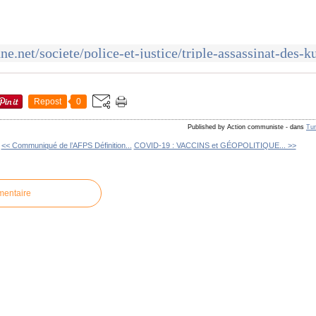
Repost
0
Published by Action communiste
-
dans
Tur
<< Communiqué de l’AFPS Définition...
COVID-19 : VACCINS et GÉOPOLITIQUE... >>
mentaire