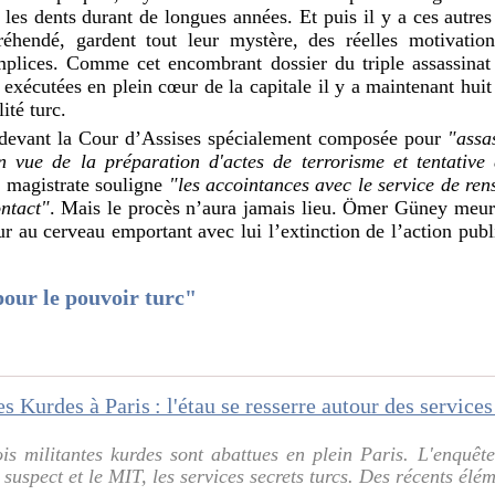
 les dents durant de longues années. Et puis il y a ces autres
réhendé, gardent tout leur mystère, des réelles motivatio
omplices. Comme cet encombrant dossier du triple assassinat 
exécutées en plein cœur de la capitale il y a maintenant hu
ité turc.
 devant la Cour d’Assises spécialement composée pour
"assa
vue de la préparation d'actes de terrorisme et tentative 
a magistrate souligne
"les accointances avec le service de re
ontact"
. Mais le procès n’aura jamais lieu. Ömer Güney meurt
r au cerveau emportant avec lui l’extinction de l’action publ
pour le pouvoir turc"
is militantes kurdes sont abattues en plein Paris. L'enquêt
l suspect et le MIT, les services secrets turcs. Des récents élém