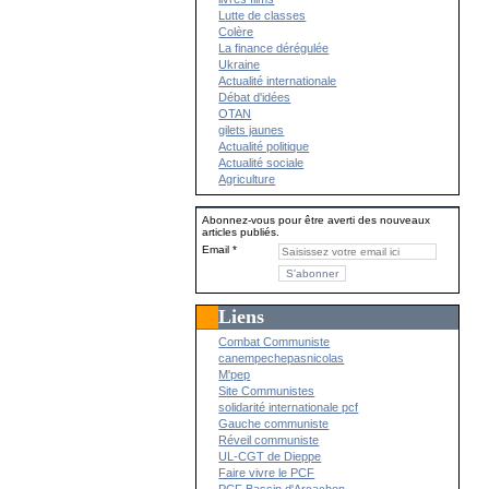
Lutte de classes
Colère
La finance dérégulée
Ukraine
Actualité internationale
Débat d'idées
OTAN
gilets jaunes
Actualité politique
Actualité sociale
Agriculture
Abonnez-vous pour être averti des nouveaux
articles publiés.
Email
Liens
Combat Communiste
canempechepasnicolas
M'pep
Site Communistes
solidarité internationale pcf
Gauche communiste
Réveil communiste
UL-CGT de Dieppe
Faire vivre le PCF
PCF Bassin d'Arcachon