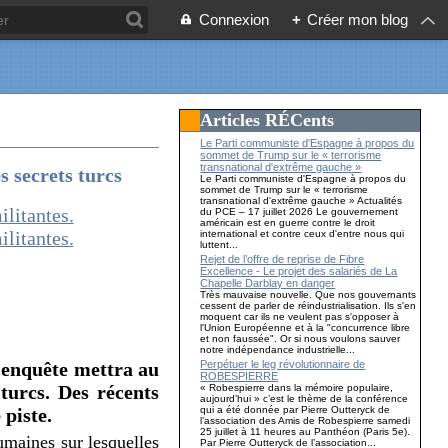
Connexion
+
Créer mon blog
Articles RÉCents
Le Parti communiste d'Espagne à propos du
sommet de Trump sur le « terrorisme
transnational d'extrême gauche »
s secrets turcs
Le Parti communiste d'Espagne à propos du
sommet de Trump sur le « terrorisme
transnational d'extrême gauche » Actualités
du PCE – 17 juillet 2026 Le gouvernement
américain est en guerre contre le droit
international et contre ceux d'entre nous qui
luttent...
Rejet de l’offre de reprise de Fibre
.
Excellence - Le projet des salariés de La
Chapelle Darblay en danger
Très mauvaise nouvelle. Que nos gouvernants
cessent de parler de réindustrialisation. Ils s'en
moquent car ils ne veulent pas s'opposer à
l'Union Européenne et à la "concurrence libre
et non faussée". Or si nous voulons sauver
notre indépendance industrielle...
Perpétuer le leg révolutionnaire de
L’enquête mettra au
ROBESPIERRE
 turcs. Des récents
« Robespierre dans la mémoire populaire,
aujourd’hui » c’est le thème de la conférence
qui a été donnée par Pierre Outteryck de
piste.
l’association des Amis de Robespierre samedi
25 juillet à 11 heures au Panthéon (Paris 5e).
umaines sur lesquelles
Par Pierre Outteryck de l’association...