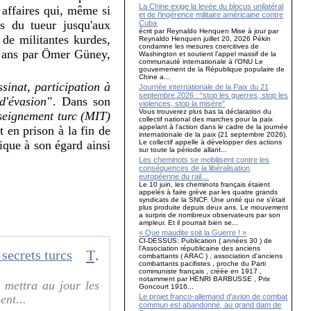
La Chine exige la levée du blocus unilatéral
 affaires qui, même si
et de l’ingérence militaire américaine contre
ns du tueur jusqu'aux
Cuba
écrit par Reynaldo Henquen Mise à jour par
de militantes kurdes,
Reynaldo Henquen juillet 20, 2026 Pékin
condamne les mesures coercitives de
it ans par Ömer Güney,
Washington et soutient l’appel massif de la
communauté internationale à l’ONU Le
gouvernement de la République populaire de
Chine a...
ssinat, participation à
Journée internationale de la Paix du 21
septembre 2026 : “stop les guerres, stop les
d'évasion"
. Dans son
violences, stop la misère”
Vous trouverez plus bas la déclaration du
nseignement turc (MIT)
collectif national des marches pour la paix
appelant à l'action dans le cadre de la journée
 en prison à la fin de
internationale de la paix (21 septembre 2026).
Le collectif appelle à développer des actions
ique à son égard ainsi
sur toute la période allant...
Les cheminots se mobilisent contre les
conséquences de la libéralisation
européenne du rail…
Le 10 juin, les cheminots français étaient
appelés à faire grève par les quatre grands
syndicats de la SNCF. Une unité qui ne s’était
plus produite depuis deux ans. Le mouvement
a surpris de nombreux observateurs par son
ampleur. Et il pourrait bien se...
« Que maudite soit la Guerre ! »
CI-DESSUS: Publication ( années 30 ) de
l'Association républicaine des anciens
Triple assassinat des Kurdes à Paris : l'étau se resserre autour des services secrets turcs
combattants ( ARAC ) , association d'anciens
combattants pacifistes , proche du Parti
communiste français , créée en 1917 ,
notamment par HENRI BARBUSSE , Prix
e mettra au jour les
Goncourt 1916...
Le projet franco-allemand d’avion de combat
ent...
commun est abandonné, au grand dam de