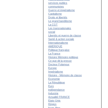
services publics
communistes
Guerre et impérialisme
Capitalisme
Droits et libertés
Le grand banditisme
La CGT
Les transnationales
social
Libertés et guerre de classe
Santé & action sociale
Internationalisme
AMERIQUE
Politique française
La France
Histoire Mémoire politique
Ce que dit la presse
Docteur Folamour
Europe
Impérialisme
Histoire - Mémoire de classe
Economie
La République
Euro
indépendance
Industrie
Actualité FRANCE
Etats-Unis
Région
livres films