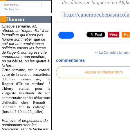
de câbles sur la guerre en Afgh
Humeur
Chaque semaine, AC
attribue un "roquet d'or" à un
Rep
journaliste qui n'aura pas
honoré son métier, que ce
soit par sa complaisance
politique envers les forces
de l'argent, son agressivité
<< La Confédération géné
corporatiste, son inculture,
commentaires
ou sa bêtise, ou les quatre à
la fois.
Cette semaine, sur le conseil
Ajouter un commentaire
avisé de la section bruxelloise
d'
Action communiste
, le
Roquet d'Or est attribué
à
Thierry Steiner pour la
vulgarité insultante de son
commentaire sur les réductions
d'effectifs chez Renault :
"Renault fait la vidange"...
(lors du 7-10 du 25 juillet).
Vos avis et propositions de
nominations sont les
bienvenus, tant la tâche est