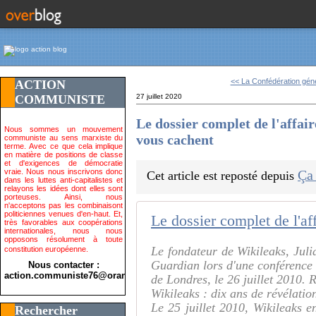
<< La Confédération géné
ACTION
COMMUNISTE
27 juillet 2020
Le dossier complet de l'affair
Nous sommes un mouvement
vous cachent
communiste au sens marxiste du
terme. Avec ce que cela implique
en matière de positions de classe
et d'exigences de démocratie
vraie. Nous nous inscrivons donc
Ça
Cet article est reposté depuis
dans les luttes anti-capitalistes et
relayons les idées dont elles sont
porteuses. Ainsi, nous
n'acceptons pas les combinaisont
politiciennes venues d'en-haut. Et,
très favorables aux coopérations
internationales, nous nous
opposons résolument à toute
Le fondateur de Wikileaks, Juli
constitution européenne.
Guardian lors d'une conférence 
Nous contacter :
action.communiste76@orange.fr>
de Londres, le 26 juillet 2010.
Wikileaks : dix ans de révélatio
Le 25 juillet 2010, Wikileaks en
Rechercher