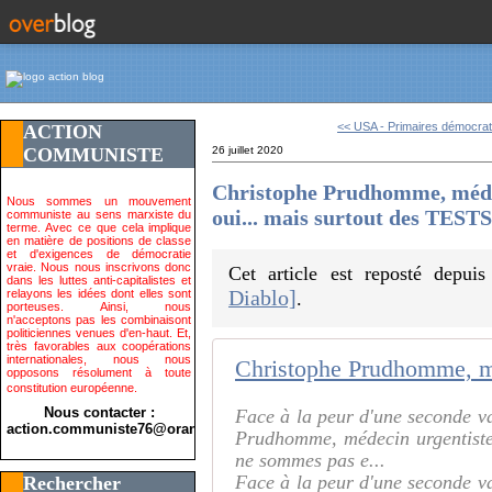
<< USA - Primaires démocrat
ACTION
COMMUNISTE
26 juillet 2020
Christophe Prudhomme, méde
Nous sommes un mouvement
oui... mais surtout des TESTS
communiste au sens marxiste du
terme. Avec ce que cela implique
en matière de positions de classe
et d'exigences de démocratie
vraie. Nous nous inscrivons donc
Cet article est reposté depui
dans les luttes anti-capitalistes et
Diablo]
relayons les idées dont elles sont
.
porteuses. Ainsi, nous
n'acceptons pas les combinaisont
politiciennes venues d'en-haut. Et,
très favorables aux coopérations
internationales, nous nous
opposons résolument à toute
constitution européenne.
Nous contacter :
Face à la peur d'une seconde v
action.communiste76@orange.fr>
Prudhomme, médecin urgentiste
ne sommes pas e...
Face à la peur d'une seconde v
Rechercher