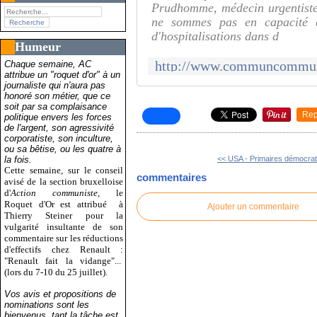
Prudhomme, médecin urgentiste
ne sommes pas en capacité 
d'hospitalisations dans d
Humeur
Chaque semaine, AC
attribue un "roquet d'or" à un
journaliste qui n'aura pas
honoré son métier, que ce
soit par sa complaisance
Rep
politique envers les forces
de l'argent, son agressivité
corporatiste, son inculture,
ou sa bêtise, ou les quatre à
la fois.
<< USA - Primaires démocrat
Cette semaine, sur le conseil
commentaires
avisé de la section bruxelloise
d'
Action communiste
, le
Roquet d'Or est attribué
à
Ajouter un commentaire
Thierry Steiner pour la
vulgarité insultante de son
commentaire sur les réductions
d'effectifs chez Renault :
"Renault fait la vidange"...
(lors du 7-10 du 25 juillet).
Vos avis et propositions de
nominations sont les
bienvenus, tant la tâche est