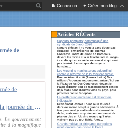
Connexion
+
Créer mon blog
Articles RÉCents
Sapeurs-pompiers; communiqué des
syndicats du 3 août 2026
capture d'écran Il ne vous a sans doute pas
urnée de
échappé l'omniprésence de Thomas
Cazenave, maire de droite de Bordeaux,
devant les micros et à la téloche lors du méga-
incendie qui a calciné le sud-ouest et qui n'est
pas terminé. Le manque de moyens
humains...
Les Argentins manifesteront aujourd'hui
contre la réforme de la loi foncière rurale.
Buenos Aires, 6 août (Prensa Latina) Des
milliers d'Argentins retourneront aujourd'hui sur
la Plaza de los Dos Congresos, devant le
Palais législatif, lieu de rassemblement central
déjà établi dans d'autres villes du pays, pour
protester contre l'adoption...
La prolifération nucléaire est désormais
inéluctable
Décidément Donald Trump aura réussi à
Le LUNDI DE PENTECÔTE n’est plus un jour férié : qui profite de la journée de solidarité, votre grand-mère ou votre patron ?
décevoir même ses plus grands adversaires. À
titre personnel je n'attendais strictement rien
de lui, mais son comportement en Iran et de
plus en plus en Ukraine montre qu'il n'est
es. Le gouvernement
vraiment pas du tout fiable. Alors...
Grands médias et dirigeants européens
uite à la magnifique
n’ont toujours pas digéré le Brexit…