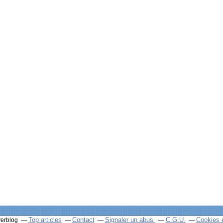
Top articles
Contact
Signaler un abus
C.G.U.
Cookies 
verblog