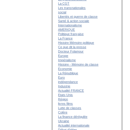
La CGT
Les transnationales
social
Libertés et guerre de classe
Santé & action sociale
Internationalisme
AMERIQUE
Politique française
La France
Histoire Mémoire politique
Ce que dit la presse
Docteur Folamour
Europe
Impérialisme
Histoire - Mémoire de classe
Economie
La République
Euro
indépendance
Industrie
Actualité FRANCE
Etats-Unis
Région
livres films
Lutte de classes
Colère
La finance dérégulée
Ukraine
Actualité internationale
Débat d'idées