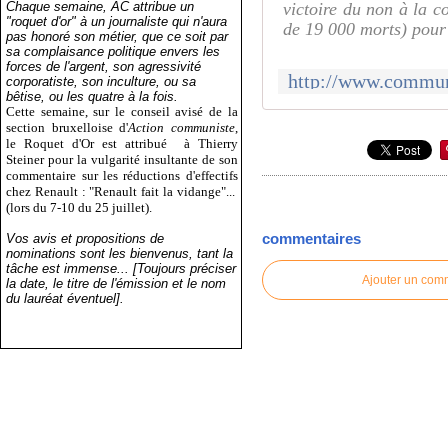
Chaque semaine, AC attribue un
victoire du non à la c
"roquet d'or" à un journaliste qui n'aura
de 19 000 morts) pour e
pas honoré son métier, que ce soit par
sa complaisance politique envers les
forces de l'argent, son agressivité
corporatiste, son inculture, ou sa
bêtise, ou les quatre à la fois.
Cette semaine, sur le conseil avisé de la
section bruxelloise d'
Action communiste
,
le Roquet d'Or est attribué
à Thierry
Steiner pour la vulgarité insultante de son
commentaire sur les réductions d'effectifs
chez Renault : "Renault fait la vidange"...
(lors du 7-10 du 25 juillet).
commentaires
Vos avis et propositions de
nominations sont les bienvenus, tant la
tâche est immense... [Toujours préciser
Ajouter un com
la date, le titre de l'émission et le nom
du lauréat éventuel].