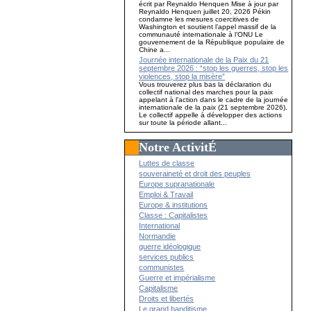
écrit par Reynaldo Henquen Mise à jour par
Reynaldo Henquen juillet 20, 2026 Pékin
condamne les mesures coercitives de
Washington et soutient l’appel massif de la
communauté internationale à l’ONU Le
gouvernement de la République populaire de
Chine a...
Journée internationale de la Paix du 21
septembre 2026 : “stop les guerres, stop les
violences, stop la misère”
Vous trouverez plus bas la déclaration du
collectif national des marches pour la paix
appelant à l'action dans le cadre de la journée
internationale de la paix (21 septembre 2026).
Le collectif appelle à développer des actions
sur toute la période allant...
Notre ActivitÉ
Luttes de classe
souveraineté et droit des peuples
Europe supranationale
Emploi & Travail
Europe & institutions
Classe : Capitalistes
International
Normandie
guerre idéologique
services publics
communistes
Guerre et impérialisme
Capitalisme
Droits et libertés
Le grand banditisme