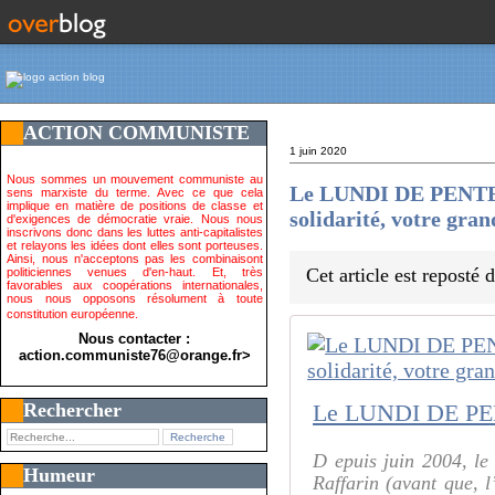
ACTION COMMUNISTE
1 juin 2020
Nous sommes un mouvement communiste au
Le LUNDI DE PENTECÔT
sens marxiste du terme. Avec ce que cela
implique en matière de positions de classe et
solidarité, votre gra
d'exigences de démocratie vraie. Nous nous
inscrivons donc dans les luttes anti-capitalistes
et relayons les idées dont elles sont porteuses.
Ainsi, nous n'acceptons pas les combinaisont
Cet article est reposté
politiciennes venues d'en-haut. Et, très
favorables aux coopérations internationales,
nous nous opposons résolument à toute
constitution européenne.
Nous contacter :
action.communiste76@orange.fr>
Rechercher
D epuis juin 2004, le
Humeur
Raffarin (avant que, l