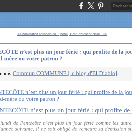
<< Mobilisation nationale du...
Merci , Herr Professor Nolte... >>
E n’est plus un jour férié : qui profite de la jo
nd-mère ou votre patron ?
Commun COMMUNE [le blog d'El Diablo]
 depuis
.
 lundi de Pentecôte n’est plus un jour férié comme les autr
’année suivante, il ne soit obligé de remettre sa démission s