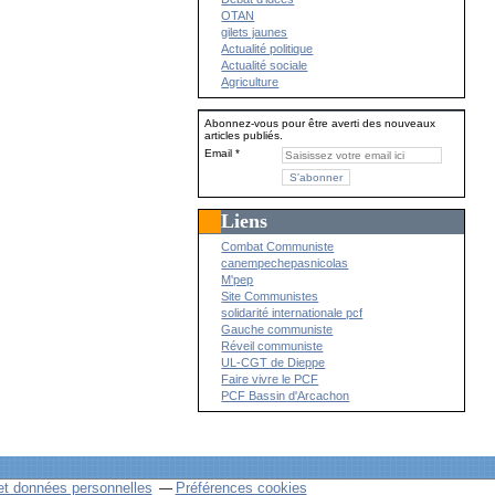
OTAN
gilets jaunes
Actualité politique
Actualité sociale
Agriculture
Abonnez-vous pour être averti des nouveaux
articles publiés.
Email
Liens
Combat Communiste
canempechepasnicolas
M'pep
Site Communistes
solidarité internationale pcf
Gauche communiste
Réveil communiste
UL-CGT de Dieppe
Faire vivre le PCF
PCF Bassin d'Arcachon
et données personnelles
Préférences cookies