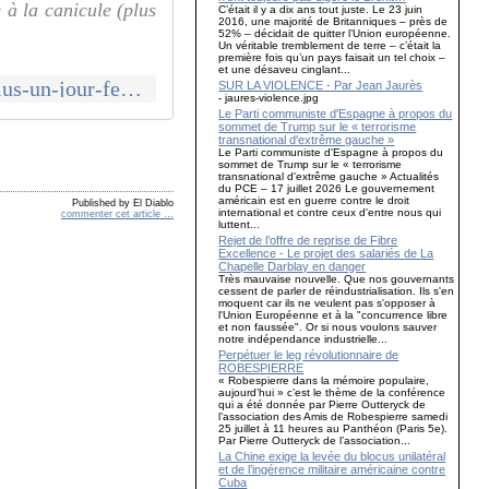
 à la canicule (plus
C’était il y a dix ans tout juste. Le 23 juin
2016, une majorité de Britanniques – près de
52% – décidait de quitter l’Union européenne.
Un véritable tremblement de terre – c’était la
première fois qu’un pays faisait un tel choix –
et une désaveu cinglant...
http://www.communcommune.com/2020/06/le-lundi-de-pentecote-n-est-plus-un-jour-ferie-qui-profite-de-la-journee-de-solidarite-votre-grand-mere-ou-votre-patron.html
SUR LA VIOLENCE - Par Jean Jaurès
- jaures-violence.jpg
Le Parti communiste d'Espagne à propos du
sommet de Trump sur le « terrorisme
transnational d'extrême gauche »
Le Parti communiste d'Espagne à propos du
sommet de Trump sur le « terrorisme
transnational d'extrême gauche » Actualités
du PCE – 17 juillet 2026 Le gouvernement
américain est en guerre contre le droit
Published by El Diablo
international et contre ceux d'entre nous qui
commenter cet article
…
luttent...
Rejet de l’offre de reprise de Fibre
Excellence - Le projet des salariés de La
Chapelle Darblay en danger
Très mauvaise nouvelle. Que nos gouvernants
cessent de parler de réindustrialisation. Ils s'en
moquent car ils ne veulent pas s'opposer à
l'Union Européenne et à la "concurrence libre
et non faussée". Or si nous voulons sauver
notre indépendance industrielle...
Perpétuer le leg révolutionnaire de
ROBESPIERRE
« Robespierre dans la mémoire populaire,
aujourd’hui » c’est le thème de la conférence
qui a été donnée par Pierre Outteryck de
l’association des Amis de Robespierre samedi
25 juillet à 11 heures au Panthéon (Paris 5e).
Par Pierre Outteryck de l’association...
La Chine exige la levée du blocus unilatéral
et de l’ingérence militaire américaine contre
Cuba