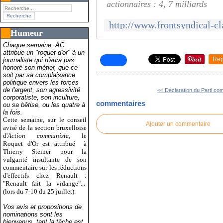
actionnaires : 4, 7 milliards
Humeur
Chaque semaine, AC
attribue un "roquet d'or" à un
Rep
journaliste qui n'aura pas
honoré son métier, que ce
soit par sa complaisance
politique envers les forces
de l'argent, son agressivité
<< Déclaration du Parti co
corporatiste, son inculture,
commentaires
ou sa bêtise, ou les quatre à
la fois.
Cette semaine, sur le conseil
Ajouter un commentaire
avisé de la section bruxelloise
d'
Action communiste
, le
Roquet d'Or est attribué
à
Thierry Steiner pour la
vulgarité insultante de son
commentaire sur les réductions
d'effectifs chez Renault :
"Renault fait la vidange"...
(lors du 7-10 du 25 juillet).
Vos avis et propositions de
nominations sont les
bienvenus, tant la tâche est