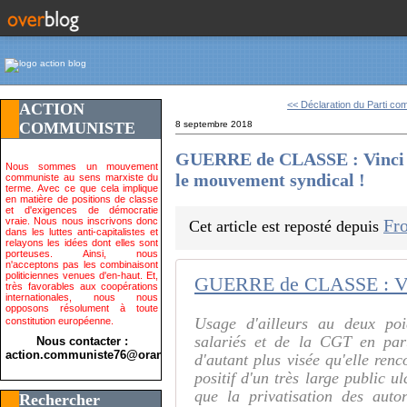
<< Déclaration du Parti co
ACTION
COMMUNISTE
8 septembre 2018
GUERRE de CLASSE : Vinci uti
Nous sommes un mouvement
le mouvement syndical !
communiste au sens marxiste du
terme. Avec ce que cela implique
en matière de positions de classe
et d'exigences de démocratie
vraie. Nous nous inscrivons donc
Fro
Cet article est reposté depuis
dans les luttes anti-capitalistes et
relayons les idées dont elles sont
porteuses. Ainsi, nous
n'acceptons pas les combinaisont
politiciennes venues d'en-haut. Et,
très favorables aux coopérations
internationales, nous nous
opposons résolument à toute
Usage d'ailleurs au deux poi
constitution européenne.
salariés et de la CGT en part
Nous contacter :
action.communiste76@orange.fr>
d'autant plus visée qu'elle renc
positif d'un très large public u
que la privatisation des auto
Rechercher