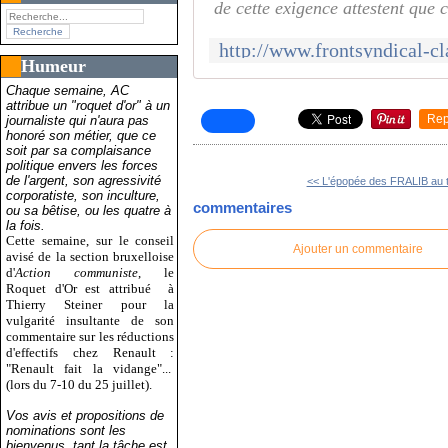
de cette exigence attestent que 
Humeur
Chaque semaine, AC
attribue un "roquet d'or" à un
Rep
journaliste qui n'aura pas
honoré son métier, que ce
soit par sa complaisance
politique envers les forces
de l'argent, son agressivité
<< L'épopée des FRALIB au t
corporatiste, son inculture,
commentaires
ou sa bêtise, ou les quatre à
la fois.
Cette semaine, sur le conseil
Ajouter un commentaire
avisé de la section bruxelloise
d'
Action communiste
, le
Roquet d'Or est attribué
à
Thierry Steiner pour la
vulgarité insultante de son
commentaire sur les réductions
d'effectifs chez Renault :
"Renault fait la vidange"...
(lors du 7-10 du 25 juillet).
Vos avis et propositions de
nominations sont les
bienvenus, tant la tâche est