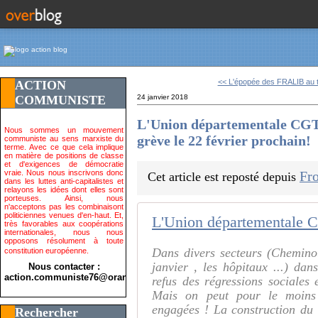
<< L'épopée des FRALIB au t
ACTION
COMMUNISTE
24 janvier 2018
L'Union départementale CGT 
Nous sommes un mouvement
grève le 22 février prochain!
communiste au sens marxiste du
terme. Avec ce que cela implique
en matière de positions de classe
et d'exigences de démocratie
vraie. Nous nous inscrivons donc
Fro
Cet article est reposté depuis
dans les luttes anti-capitalistes et
relayons les idées dont elles sont
porteuses. Ainsi, nous
n'acceptons pas les combinaisont
politiciennes venues d'en-haut. Et,
très favorables aux coopérations
internationales, nous nous
opposons résolument à toute
Dans divers secteurs (Cheminot
constitution européenne.
janvier , les hôpitaux ...) dan
Nous contacter :
action.communiste76@orange.fr>
refus des régressions sociales
Mais on peut pour le moins 
engagées ! La construction d
Rechercher