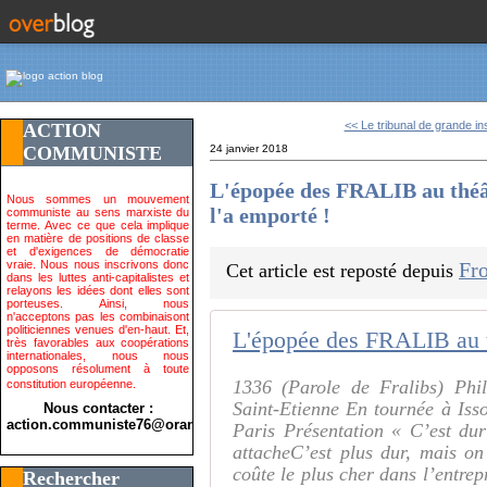
<< Le tribunal de grande in
ACTION
COMMUNISTE
24 janvier 2018
L'épopée des FRALIB au théât
Nous sommes un mouvement
l'a emporté !
communiste au sens marxiste du
terme. Avec ce que cela implique
en matière de positions de classe
et d'exigences de démocratie
vraie. Nous nous inscrivons donc
Fro
Cet article est reposté depuis
dans les luttes anti-capitalistes et
relayons les idées dont elles sont
porteuses. Ainsi, nous
n'acceptons pas les combinaisont
politiciennes venues d'en-haut. Et,
très favorables aux coopérations
internationales, nous nous
opposons résolument à toute
1336 (Parole de Fralibs) Phi
constitution européenne.
Saint-Etienne En tournée à Issoi
Nous contacter :
action.communiste76@orange.fr>
Paris Présentation « C’est dur
attacheC’est plus dur, mais on 
coûte le plus cher dans l’entrep
Rechercher