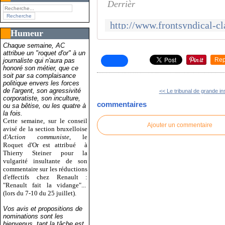
Derrièr
Humeur
Chaque semaine, AC
attribue un "roquet d'or" à un
Rep
journaliste qui n'aura pas
honoré son métier, que ce
soit par sa complaisance
politique envers les forces
de l'argent, son agressivité
<< Le tribunal de grande in
corporatiste, son inculture,
commentaires
ou sa bêtise, ou les quatre à
la fois.
Cette semaine, sur le conseil
Ajouter un commentaire
avisé de la section bruxelloise
d'
Action communiste
, le
Roquet d'Or est attribué
à
Thierry Steiner pour la
vulgarité insultante de son
commentaire sur les réductions
d'effectifs chez Renault :
"Renault fait la vidange"...
(lors du 7-10 du 25 juillet).
Vos avis et propositions de
nominations sont les
bienvenus, tant la tâche est