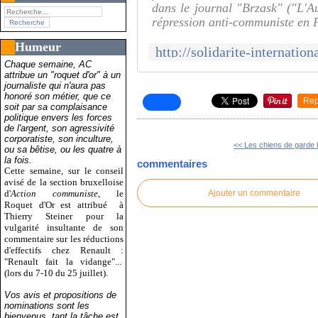
dans le journal "Brzask" ("L'Aub
répression anti-communiste en 
Humeur
Chaque semaine, AC
attribue un "roquet d'or" à un
journaliste qui n'aura pas
honoré son métier, que ce
Rep
soit par sa complaisance
politique envers les forces
de l'argent, son agressivité
corporatiste, son inculture,
<< Les chiens de garde l
ou sa bêtise, ou les quatre à
la fois.
commentaires
Cette semaine, sur le conseil
avisé de la section bruxelloise
d'
Action communiste
, le
Ajouter un commentaire
Roquet d'Or est attribué
à
Thierry Steiner pour la
vulgarité insultante de son
commentaire sur les réductions
d'effectifs chez Renault :
"Renault fait la vidange"...
(lors du 7-10 du 25 juillet).
Vos avis et propositions de
nominations sont les
bienvenus, tant la tâche est