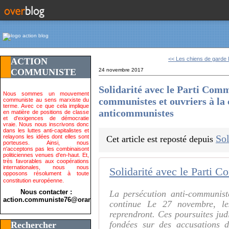
<< Les chiens de garde l
ACTION
COMMUNISTE
24 novembre 2017
Solidarité avec le Parti Comm
Nous sommes un mouvement
communistes et ouvriers à la
communiste au sens marxiste du
terme. Avec ce que cela implique
anticommunistes
en matière de positions de classe
et d'exigences de démocratie
vraie. Nous nous inscrivons donc
dans les luttes anti-capitalistes et
Sol
relayons les idées dont elles sont
Cet article est reposté depuis
porteuses. Ainsi, nous
n'acceptons pas les combinaisont
politiciennes venues d'en-haut. Et,
très favorables aux coopérations
internationales, nous nous
opposons résolument à toute
constitution européenne.
Nous contacter :
La persécution anti-communist
action.communiste76@orange.fr>
continue Le 27 novembre, les
reprendront. Ces poursuites judi
fondées sur des accusations d
Rechercher