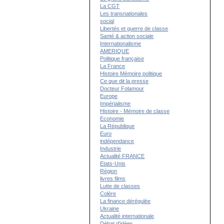
La CGT
Les transnationales
social
Libertés et guerre de classe
Santé & action sociale
Internationalisme
AMERIQUE
Politique française
La France
Histoire Mémoire politique
Ce que dit la presse
Docteur Folamour
Europe
Impérialisme
Histoire - Mémoire de classe
Economie
La République
Euro
indépendance
Industrie
Actualité FRANCE
Etats-Unis
Région
livres films
Lutte de classes
Colère
La finance dérégulée
Ukraine
Actualité internationale
Débat d'idées