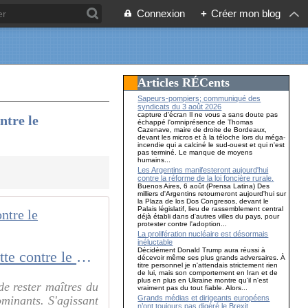
Connexion
+
Créer mon blog
Articles RÉCents
Sapeurs-pompiers; communiqué des
syndicats du 3 août 2026
capture d'écran Il ne vous a sans doute pas
ntre le
échappé l'omniprésence de Thomas
Cazenave, maire de droite de Bordeaux,
devant les micros et à la téloche lors du méga-
incendie qui a calciné le sud-ouest et qui n'est
pas terminé. Le manque de moyens
humains...
Les Argentins manifesteront aujourd'hui
contre la réforme de la loi foncière rurale.
Buenos Aires, 6 août (Prensa Latina) Des
milliers d'Argentins retourneront aujourd'hui sur
la Plaza de los Dos Congresos, devant le
Palais législatif, lieu de rassemblement central
déjà établi dans d'autres villes du pays, pour
protester contre l'adoption...
La prolifération nucléaire est désormais
inéluctable
Décidément Donald Trump aura réussi à
Les chiens de garde lancés contre Filoche : c'est la légitimité de la lutte contre le capitalisme qui est visée!
décevoir même ses plus grands adversaires. À
titre personnel je n'attendais strictement rien
de lui, mais son comportement en Iran et de
plus en plus en Ukraine montre qu'il n'est
de rester maîtres du
vraiment pas du tout fiable. Alors...
Grands médias et dirigeants européens
ominants. S'agissant
n’ont toujours pas digéré le Brexit…