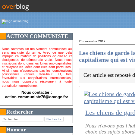
ACTION COMMUNISTE
25 novembre 2017
Nous sommes un mouvement communiste au
Les chiens de garde la
sens marxiste du terme. Avec ce que cela
implique en matière de positions de classe et
capitalisme qui est vi
d'exigences de démocratie vraie. Nous nous
inscrivons donc dans les luttes anti-capitalistes
et relayons les idées dont elles sont porteuses.
Ainsi, nous n'acceptons pas les combinaisont
Cet article est reposté
politiciennes venues d'en-haut. Et, très
favorables aux coopérations internationales,
nous nous opposons résolument à toute
constitution européenne.
Nous contacter :
action.communiste76@orange.fr>
Rechercher
Nous n'avons pas l'hab
Humeur
choix des sujets abord