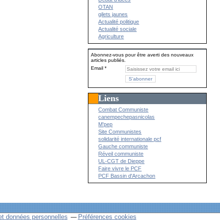
OTAN
gilets jaunes
Actualité politique
Actualité sociale
Agriculture
Abonnez-vous pour être averti des nouveaux
articles publiés.
Email
Liens
Combat Communiste
canempechepasnicolas
M'pep
Site Communistes
solidarité internationale pcf
Gauche communiste
Réveil communiste
UL-CGT de Dieppe
Faire vivre le PCF
PCF Bassin d'Arcachon
et données personnelles
Préférences cookies