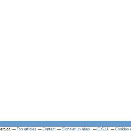
Top articles
Contact
Signaler un abus
C.G.U.
Cookies 
verblog