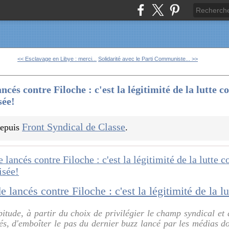
<< Esclavage en Libye : merci...
Solidarité avec le Parti Communiste... >>
ncés contre Filoche : c'est la légitimité de la lutte co
sée!
Front Syndical de Classe
 depuis
.
itude, à partir du choix de privilégier le champ syndical et 
és, d'emboîter le pas du dernier buzz lancé par les médias d