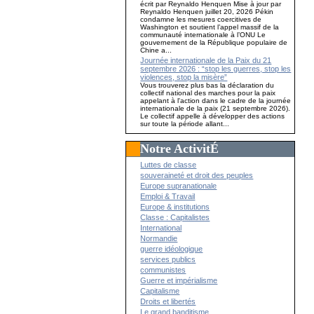
écrit par Reynaldo Henquen Mise à jour par
Reynaldo Henquen juillet 20, 2026 Pékin
condamne les mesures coercitives de
Washington et soutient l’appel massif de la
communauté internationale à l’ONU Le
gouvernement de la République populaire de
Chine a...
Journée internationale de la Paix du 21
septembre 2026 : “stop les guerres, stop les
violences, stop la misère”
Vous trouverez plus bas la déclaration du
collectif national des marches pour la paix
appelant à l'action dans le cadre de la journée
internationale de la paix (21 septembre 2026).
Le collectif appelle à développer des actions
sur toute la période allant...
Notre ActivitÉ
Luttes de classe
souveraineté et droit des peuples
Europe supranationale
Emploi & Travail
Europe & institutions
Classe : Capitalistes
International
Normandie
guerre idéologique
services publics
communistes
Guerre et impérialisme
Capitalisme
Droits et libertés
Le grand banditisme