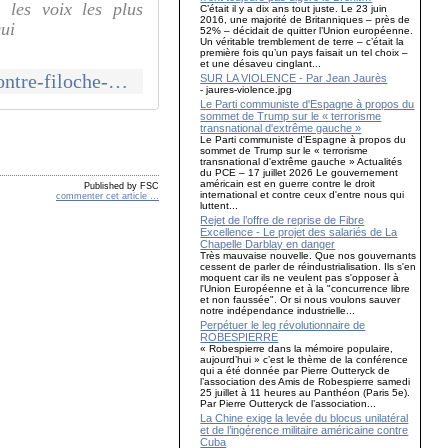
 les voix les plus
C’était il y a dix ans tout juste. Le 23 juin
2016, une majorité de Britanniques – près de
qui
52% – décidait de quitter l’Union européenne.
Un véritable tremblement de terre – c’était la
première fois qu’un pays faisait un tel choix –
et une désaveu cinglant...
http://www.frontsyndical-classe.org/2017/11/les-chiens-de-garde-lances-contre-filoche-c-est-la-lutte-intransigeante-contre-le-capitalisme-qui-est-visee.html
SUR LA VIOLENCE - Par Jean Jaurès
- jaures-violence.jpg
Le Parti communiste d'Espagne à propos du
sommet de Trump sur le « terrorisme
transnational d'extrême gauche »
Le Parti communiste d'Espagne à propos du
sommet de Trump sur le « terrorisme
transnational d'extrême gauche » Actualités
du PCE – 17 juillet 2026 Le gouvernement
américain est en guerre contre le droit
Published by FSC
international et contre ceux d'entre nous qui
commenter cet article
…
luttent...
Rejet de l’offre de reprise de Fibre
Excellence - Le projet des salariés de La
Chapelle Darblay en danger
Très mauvaise nouvelle. Que nos gouvernants
cessent de parler de réindustrialisation. Ils s'en
moquent car ils ne veulent pas s'opposer à
l'Union Européenne et à la "concurrence libre
et non faussée". Or si nous voulons sauver
notre indépendance industrielle...
Perpétuer le leg révolutionnaire de
ROBESPIERRE
« Robespierre dans la mémoire populaire,
aujourd’hui » c’est le thème de la conférence
qui a été donnée par Pierre Outteryck de
l’association des Amis de Robespierre samedi
25 juillet à 11 heures au Panthéon (Paris 5e).
Par Pierre Outteryck de l’association...
La Chine exige la levée du blocus unilatéral
et de l’ingérence militaire américaine contre
Cuba