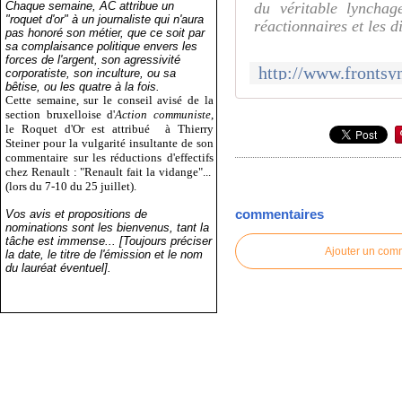
Chaque semaine, AC attribue un
du véritable lynchag
"roquet d'or" à un journaliste qui n'aura
réactionnaires et les d
pas honoré son métier, que ce soit par
sa complaisance politique envers les
forces de l'argent, son agressivité
corporatiste, son inculture, ou sa
bêtise, ou les quatre à la fois.
Cette semaine, sur le conseil avisé de la
section bruxelloise d'
Action communiste
,
le Roquet d'Or est attribué
à Thierry
Steiner pour la vulgarité insultante de son
commentaire sur les réductions d'effectifs
chez Renault : "Renault fait la vidange"...
(lors du 7-10 du 25 juillet).
commentaires
Vos avis et propositions de
nominations sont les bienvenus, tant la
tâche est immense... [Toujours préciser
Ajouter un com
la date, le titre de l'émission et le nom
du lauréat éventuel].