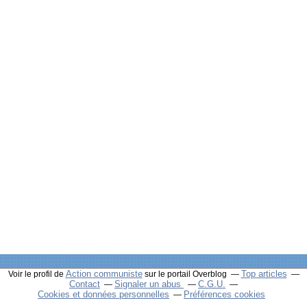
Action communiste
Top articles
Voir le profil de
sur le portail Overblog
Contact
Signaler un abus
C.G.U.
Cookies et données personnelles
Préférences cookies