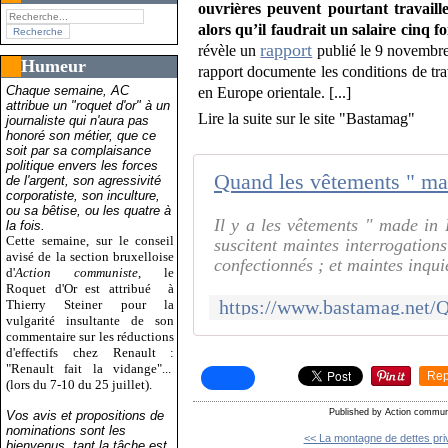
ouvrières peuvent pourtant travail
alors qu’il faudrait un salaire cinq 
rapport
révèle un
publié le 9 novembr
Humeur
rapport documente les conditions de trava
Chaque semaine, AC
en Europe orientale. [...]
attribue un "roquet d'or" à un
Lire la suite sur le site "Bastamag"
journaliste qui n'aura pas
honoré son métier, que ce
soit par sa complaisance
politique envers les forces
de l'argent, son agressivité
corporatiste, son inculture,
ou sa bêtise, ou les quatre à
Il y a les vêtements " made in
la fois.
Cette semaine, sur le conseil
suscitent maintes interrogation
avisé de la section bruxelloise
confectionnés ; et maintes inquié
d'
Action communiste
, le
Roquet d'Or est attribué
à
Thierry Steiner pour la
vulgarité insultante de son
commentaire sur les réductions
d'effectifs chez Renault :
"Renault fait la vidange"...
Rep
(lors du 7-10 du 25 juillet).
Published by Action commun
Vos avis et propositions de
nominations sont les
<< La montagne de dettes priv
bienvenus, tant la tâche est