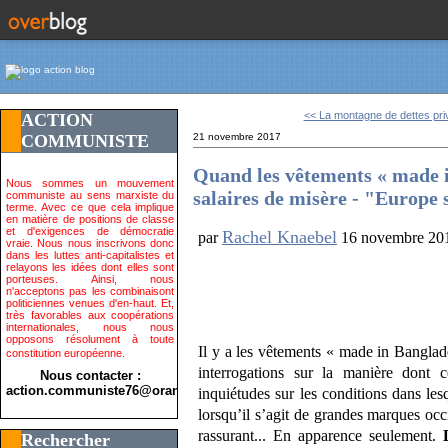
<< La montagne de dettes priv
ACTION
COMMUNISTE
21 novembre 2017
Quand les vêtements « made i
Nous sommes un mouvement
salaires de misère - "Europe 
communiste au sens marxiste du
terme. Avec ce que cela implique
en matière de positions de classe
et d'exigences de démocratie
Rachel Knaebel
par
16 novembre 20
vraie. Nous nous inscrivons donc
dans les luttes anti-capitalistes et
relayons les idées dont elles sont
porteuses. Ainsi, nous
n'acceptons pas les combinaisont
politiciennes venues d'en-haut. Et,
très favorables aux coopérations
internationales, nous nous
opposons résolument à toute
Il y a les vêtements « made in Banglad
constitution européenne.
interrogations sur la manière dont 
Nous contacter :
action.communiste76@orange.fr>
inquiétudes sur les conditions dans lesq
lorsqu’il s’agit de grandes marques occ
rassurant... En apparence seulement.
Rechercher