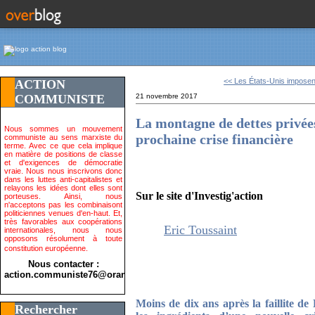
<< Les États-Unis imposent
ACTION
COMMUNISTE
21 novembre 2017
La montagne de dettes privées
Nous sommes un mouvement
prochaine crise financière
communiste au sens marxiste du
terme. Avec ce que cela implique
en matière de positions de classe
et d'exigences de démocratie
vraie. Nous nous inscrivons donc
dans les luttes anti-capitalistes et
relayons les idées dont elles sont
Sur le site d'Investig'action
porteuses. Ainsi, nous
n'acceptons pas les combinaisont
politiciennes venues d'en-haut. Et,
très favorables aux coopérations
Eric Toussaint
internationales, nous nous
opposons résolument à toute
constitution européenne.
Nous contacter :
action.communiste76@orange.fr>
Moins de dix ans après la faillite 
Rechercher