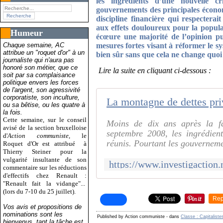
les ingrédients d’une nouvelle c
gouvernements des principales économ
discipline financière qui respecterait
aux effets douloureux pour la populat
Humeur
écœure une majorité de l’opinion pub
Chaque semaine, AC
mesures fortes visant à réformer le 
attribue un "roquet d'or" à un
bien sûr sans que cela ne change quoi q
journaliste qui n'aura pas
honoré son métier, que ce
Lire la suite en cliquant ci-dessous :
soit par sa complaisance
politique envers les forces
de l'argent, son agressivité
corporatiste, son inculture,
ou sa bêtise, ou les quatre à
la fois.
Cette semaine, sur le conseil
Moins de dix ans après la fa
avisé de la section bruxelloise
septembre 2008, les ingrédien
d'
Action communiste
, le
réunis. Pourtant les gouvernemen
Roquet d'Or est attribué
à
Thierry Steiner pour la
vulgarité insultante de son
commentaire sur les réductions
d'effectifs chez Renault :
"Renault fait la vidange"...
(lors du 7-10 du 25 juillet).
Rep
Vos avis et propositions de
nominations sont les
Published by Action communiste
-
dans
Classe : Capitaliste
bienvenus, tant la tâche est