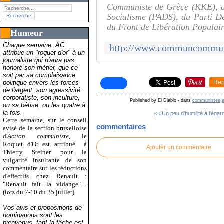
Communiste de Grèce (KKE), du
Socialisme (PADS), du Parti D
du Front de Libération Populai
Humeur
Chaque semaine, AC
attribue un "roquet d'or" à un
journaliste qui n'aura pas
honoré son métier, que ce
soit par sa complaisance
politique envers les forces
Rep
de l'argent, son agressivité
corporatiste, son inculture,
Published by El Diablo
-
dans
communistes
ou sa bêtise, ou les quatre à
la fois.
<< Un peu d'humilité à l'égard
Cette semaine, sur le conseil
commentaires
avisé de la section bruxelloise
d'
Action communiste
, le
Roquet d'Or est attribué
à
Ajouter un commentaire
Thierry Steiner pour la
vulgarité insultante de son
commentaire sur les réductions
d'effectifs chez Renault :
"Renault fait la vidange"...
(lors du 7-10 du 25 juillet).
Vos avis et propositions de
nominations sont les
bienvenus, tant la tâche est