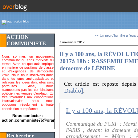
<< Un peu d'humilité à l'égard
ACTION
COMMUNISTE
7 novembre 2017
Il y a 100 ans, la RÉVOLU
Nous sommes un mouvement
2017à 18h : RASSEMBLEMENT
communiste au sens marxiste du
terme. Avec ce que cela implique
demeure de LÉNINE
en matière de positions de classe
et d'exigences de démocratie
vraie. Nous nous inscrivons donc
dans les luttes anti-capitalistes et
relayons les idées dont elles sont
Cet article est reposté depui
porteuses. Ainsi, nous
Diablo]
n'acceptons pas les combinaisont
.
politiciennes venues d'en-haut. Et,
très favorables aux coopérations
internationales, nous nous
opposons résolument à toute
constitution européenne.
Nous contacter :
action.communiste76@orange.fr>
Communiqué du PCRF : Mardi
PARIS , devant la demeure 
Rechercher
arrondissement – Métro : A