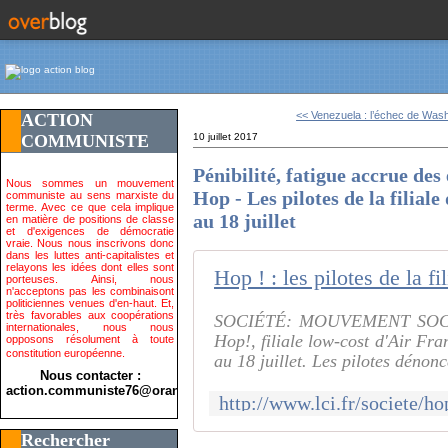
<< Venezuela : l’échec de Wash
ACTION
COMMUNISTE
10 juillet 2017
Pénibilité, fatigue accrue des
Nous sommes un mouvement
Hop - Les pilotes de la filial
communiste au sens marxiste du
terme. Avec ce que cela implique
au 18 juillet
en matière de positions de classe
et d'exigences de démocratie
vraie. Nous nous inscrivons donc
dans les luttes anti-capitalistes et
relayons les idées dont elles sont
porteuses. Ainsi, nous
n'acceptons pas les combinaisont
politiciennes venues d'en-haut. Et,
très favorables aux coopérations
SOCIÉTÉ: MOUVEMENT SOCIAL
internationales, nous nous
Hop!, filiale low-cost d'Air Fr
opposons résolument à toute
constitution européenne.
au 18 juillet. Les pilotes dénonc
Nous contacter :
action.communiste76@orange.fr>
Rechercher