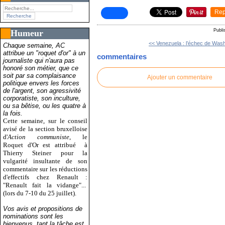
Rep
Publi
Humeur
<< Venezuela : l’échec de Wash
Chaque semaine, AC
attribue un "roquet d'or" à un
commentaires
journaliste qui n'aura pas
honoré son métier, que ce
soit par sa complaisance
Ajouter un commentaire
politique envers les forces
de l'argent, son agressivité
corporatiste, son inculture,
ou sa bêtise, ou les quatre à
la fois.
Cette semaine, sur le conseil
avisé de la section bruxelloise
d'
Action communiste
, le
Roquet d'Or est attribué
à
Thierry Steiner pour la
vulgarité insultante de son
commentaire sur les réductions
d'effectifs chez Renault :
"Renault fait la vidange"...
(lors du 7-10 du 25 juillet).
Vos avis et propositions de
nominations sont les
bienvenus, tant la tâche est