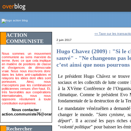
<< Taxe sur les transactio
ACTION
COMMUNISTE
2 juin 2017
Hugo Chavez (2009) : "Si le cl
Nous sommes un mouvement
sauvé" - "Ne changeons pas le
communiste au sens marxiste du
terme. Avec ce que cela implique
c’est ainsi que nous pourron
en matière de positions de classe
et d'exigences de démocratie
vraie. Nous nous inscrivons donc
dans les luttes anti-capitalistes et
Le président Hugo Chávez se trouve
relayons les idées dont elles sont
porteuses. Ainsi, nous
sociaux et les collectifs de lutte contre
n'acceptons pas les combinaisont
à la XVème Conférence de l’Organis
politiciennes venues d'en-haut. Et,
très favorables aux coopérations
climatique. Comme le président Evo Mo
internationales, nous nous
opposons résolument à toute
fondamentale de la destruction de la Te
constitution européenne.
Le mandataire vénézuélien a demandé 
Nous contacter :
action.communiste76@orange.fr>
changer le monde. "
Sans cynisme, sa
départ
". Il a accusé les pays riches 
"
volonté politique
" pour baisser les ém
Rechercher