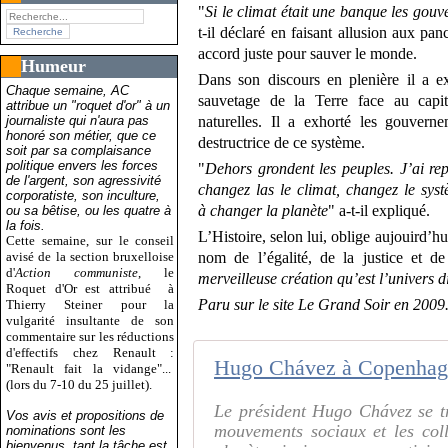
"
Si le climat était une banque les gou
t-il déclaré en faisant allusion aux pa
accord juste pour sauver le monde.
Humeur
Dans son discours en plenière il a ex
Chaque semaine, AC
sauvetage de la Terre face au capit
attribue un "roquet d'or" à un
journaliste qui n'aura pas
naturelles. Il a exhorté les gouverne
honoré son métier, que ce
destructrice de ce système.
soit par sa complaisance
politique envers les forces
"
Dehors grondent les peuples. J’ai re
de l'argent, son agressivité
changez las le climat, changez le sy
corporatiste, son inculture,
à changer la planète
" a-t-il expliqué.
ou sa bêtise, ou les quatre à
la fois.
L’Histoire, selon lui, oblige aujouird’hu
Cette semaine, sur le conseil
avisé de la section bruxelloise
nom de l’égalité, de la justice et d
d'
Action communiste
, le
merveilleuse création qu’est l’univers d
Roquet d'Or est attribué
à
Paru sur le site Le Grand Soir en 2009. 
Thierry Steiner pour la
vulgarité insultante de son
commentaire sur les réductions
d'effectifs chez Renault :
"Renault fait la vidange"...
(lors du 7-10 du 25 juillet).
Le président Hugo Chávez se t
Vos avis et propositions de
mouvements sociaux et les colle
nominations sont les
bienvenus, tant la tâche est