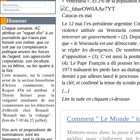
« Venezuela ». Et 2% de la population e
Caracas en mai
Humeur
Le 12 mai l’ex-présidente argentine C
Chaque semaine, AC
violence utilisée au Venezuela com
attribue un "roquet d'or" à un
renverser un gouvernement
» (2). Depu
journaliste qui n'aura pas
honoré son métier, que ce
que «
le Venezuela est une démocratie. 
soit par sa complaisance
se régler les divergences. De nombreu
politique envers les forces
d’opposition
» (3). C’est aussi la posi
de l'argent, son agressivité
corporatiste, son inculture,
(4). Le Pape François a dû pousser le
ou sa bêtise, ou les quatre à
1973 traînaient les pieds face au dialo
la fois.
Cette semaine, sur le conseil
dernier a par ailleurs lancé le processus
avisé de la section bruxelloise
la clef, et confirmé la tenue du scrutin
d'
Action communiste
, le
Roquet d'Or est attribué
à
[...]
Thierry Steiner pour la
Lire la suite en cliquant ci-dessous
vulgarité insultante de son
commentaire sur les réductions
d'effectifs chez Renault :
"Renault fait la vidange"...
(lors du 7-10 du 25 juillet).
Vos avis et propositions de
Mettons-nous dans la peau d'un 
nominations sont les
médias pour s'informer sur le
bienvenus, tant la tâche est