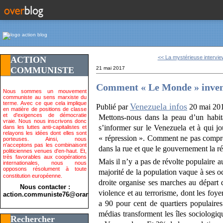
<< La mystérieuse intervie
ACTION
COMMUNISTE
21 mai 2017
Comment « Le Monde » invent
Nous sommes un mouvement
communiste au sens marxiste du
terme. Avec ce que cela implique
Venezuela infos
Publié par
20 mai 20
en matière de positions de classe
et d'exigences de démocratie
Mettons-nous dans la peau d’un habita
vraie. Nous nous inscrivons donc
s’informer sur le Venezuela et à qui jo
dans les luttes anti-capitalistes et
relayons les idées dont elles sont
« répression ». Comment ne pas compre
porteuses. Ainsi, nous
n'acceptons pas les combinaisont
dans la rue et que le gouvernement la r
politiciennes venues d'en-haut. Et,
très favorables aux coopérations
Mais il n’y a pas de révolte populaire
internationales, nous nous
opposons résolument à toute
majorité de la population vaque à ses occ
constitution européenne.
droite organise ses marches au départ d
Nous contacter :
violence et au terrorisme, dont les foyer
action.communiste76@orange.fr>
a 90 pour cent de quartiers populaire
médias transforment les îles sociologiq
Rechercher