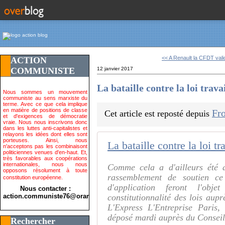
<< A Renault la CFDT valid
ACTION
COMMUNISTE
12 janvier 2017
La bataille contre la loi trava
Nous sommes un mouvement
communiste au sens marxiste du
terme. Avec ce que cela implique
en matière de positions de classe
Fro
Cet article est reposté depuis
et d'exigences de démocratie
vraie. Nous nous inscrivons donc
dans les luttes anti-capitalistes et
relayons les idées dont elles sont
porteuses. Ainsi, nous
La bataille contre la loi tra
n'acceptons pas les combinaisont
politiciennes venues d'en-haut. Et,
très favorables aux coopérations
internationales, nous nous
Comme cela a d'ailleurs été
opposons résolument à toute
rassemblement de soutien ce
constitution européenne.
d'application feront l'obj
Nous contacter :
action.communiste76@orange.fr>
constitutionnalité des lois aup
L'Express L'Entreprise Paris
déposé mardi auprès du Conseil
Rechercher