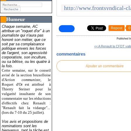
Humeur
Chaque semaine, AC
Repost
0
attribue un "roquet d'or" à un
journaliste qui n'aura pas
Published 
honoré son métier, que ce
soit par sa complaisance
<< A Renault la CFDT valid
politique envers les forces
de l'argent, son agressivité
commentaires
corporatiste, son inculture,
ou sa bêtise, ou les quatre à
la fois.
Ajouter un commentaire
Cette semaine, sur le conseil
avisé de la section bruxelloise
d'
Action communiste
, le
Roquet d'Or est attribué
à
Thierry Steiner pour la
vulgarité insultante de son
commentaire sur les réductions
d'effectifs chez Renault :
"Renault fait la vidange"...
(lors du 7-10 du 25 juillet).
Vos avis et propositions de
nominations sont les
bienvenus, tant la tâche est