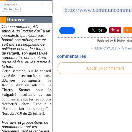
Humeur
Chaque semaine, AC
Rep
attribue un "roquet d'or" à un
journaliste qui n'aura pas
honoré son métier, que ce
Published by El Diablo
-
da
soit par sa complaisance
politique envers les forces
<< MUNICIPALES : « À Marsei
de l'argent, son agressivité
commentaires
corporatiste, son inculture,
ou sa bêtise, ou les quatre à
la fois.
Ajouter un commentaire
Cette semaine, sur le conseil
avisé de la section bruxelloise
d'
Action communiste
, le
Roquet d'Or est attribué
à
Thierry Steiner pour la
vulgarité insultante de son
commentaire sur les réductions
d'effectifs chez Renault :
"Renault fait la vidange"...
(lors du 7-10 du 25 juillet).
Vos avis et propositions de
nominations sont les
bienvenus, tant la tâche est