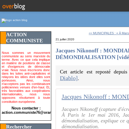
<< MUNICIPALES : « À Marsei
ACTION
COMMUNISTE
21 juillet 2020
Jacques Nikonoff : MONDIAL
Nous sommes un mouvement
DÉMONDIALISATION [vidé
communiste au sens marxiste du
terme. Avec ce que cela implique
en matière de positions de classe
et d'exigences de démocratie
vraie. Nous nous inscrivons donc
Cet article est reposté depui
dans les luttes anti-capitalistes et
Diablo]
relayons les idées dont elles sont
.
porteuses. Ainsi, nous
n'acceptons pas les combinaisont
politiciennes venues d'en-haut. Et,
très favorables aux coopérations
internationales, nous nous
opposons résolument à toute
constitution européenne.
Nous contacter :
Jacques Nikonoff (capture d'écr
action.communiste76@orange.fr>
À Paris le 1er mai 2016, Jac
démondialisation, explique ce q
démondialisation.
Rechercher