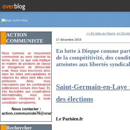
<< En lutte au Havre, en Dordo
ACTION
COMMUNISTE
17 décembre 2015
En lutte à Dieppe comme part
Nous sommes un mouvement
de la compétitivité, des condi
communiste au sens marxiste du
terme. Avec ce que cela implique
atteintes aux libertés syndica
en matière de positions de classe
et d'exigences de démocratie
vraie. Nous nous inscrivons donc
dans les luttes anti-capitalistes et
relayons les idées dont elles sont
porteuses. Ainsi, nous
n'acceptons pas les combinaisont
Saint-Germain-en-Laye :
politiciennes venues d'en-haut. Et,
très favorables aux coopérations
internationales, nous nous
des élections
opposons résolument à toute
constitution européenne.
Nous contacter :
action.communiste76@orange.fr>
Le Parisien.fr
Rechercher