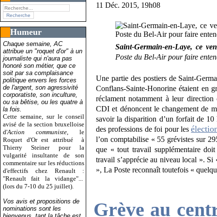
11 Déc. 2015, 19h08
Humeur
Chaque semaine, AC
Saint-Germain-en-Laye, ce ven
attribue un "roquet d'or" à un
Poste du Bel-Air pour faire enten
journaliste qui n'aura pas
honoré son métier, que ce
soit par sa complaisance
Une partie des postiers de Saint-Germ
politique envers les forces
de l'argent, son agressivité
Conflans-Sainte-Honorine étaient en g
corporatiste, son inculture,
réclament notamment à leur direction 
ou sa bêtise, ou les quatre à
CDI et dénoncent le changement de mo
la fois.
Cette semaine, sur le conseil
savoir la disparition d’un forfait de 10 
avisé de la section bruxelloise
électio
des professions de foi pour les
d'
Action communiste
, le
l’on comptabilise « 55 grévistes sur 29
Roquet d'Or est attribué
à
Thierry Steiner pour la
que « tout travail supplémentaire doi
vulgarité insultante de son
travail s’apprécie au niveau local ». Si 
commentaire sur les réductions
», La Poste reconnaît toutefois « quelque
d'effectifs chez Renault :
"Renault fait la vidange"...
(lors du 7-10 du 25 juillet).
Vos avis et propositions de
Grève au centr
nominations sont les
bienvenus, tant la tâche est