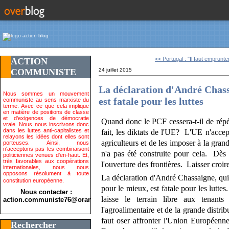
<< Portugal : "Il faut emprunter
ACTION
COMMUNISTE
24 juillet 2015
La déclaration d'André Chass
Nous sommes un mouvement
est fatale pour les luttes
communiste au sens marxiste du
terme. Avec ce que cela implique
en matière de positions de classe
et d'exigences de démocratie
Quand donc le PCF cessera-t-il de répét
vraie. Nous nous inscrivons donc
dans les luttes anti-capitalistes et
fait, les diktats de l'UE? L
'UE n'accep
relayons les idées dont elles sont
agriculteurs et de les imposer à la grand
porteuses. Ainsi, nous
n'acceptons pas les combinaisont
n'a pas été construite pour cela. Dès 
politiciennes venues d'en-haut. Et,
très favorables aux coopérations
l'ouverture des frontières. Laisser croire
internationales, nous nous
opposons résolument à toute
La déclaration d'André Chassaigne, qui t
constitution européenne.
pour le mieux, est fatale pour les luttes
Nous contacter :
laisse le terrain libre aux tenant
action.communiste76@orange.fr>
l'agroalimentaire et de la grande distri
faut oser affronter l'Union Européenne
Rechercher