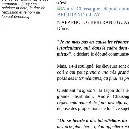
r c'est
immense... [Toujours
préciser la date, le titre de
l'émission et le nom du
lauréat éventuel].
© AFP PHOTO / BERTRAND GUAY And
Dôme.
"
Je ne mets pas en cause les réponses
l'Agriculture, qui, dans le cadre dont 
mieux
",
a déclaré le député communist
Mais, a-t-il souligné, les éleveurs sont 
colère qui peut prendre une très gran
poids des intermédiaires, au final les p
Qualifiant "
d'ignoble
" la façon dont le
grande disribution, André Chassa
réglementairement de faire des efforts,
déposé des propositions de loi à ce suje
"
On se heurte à des interdictions du 
des prix planchers, qu'on appellera +i