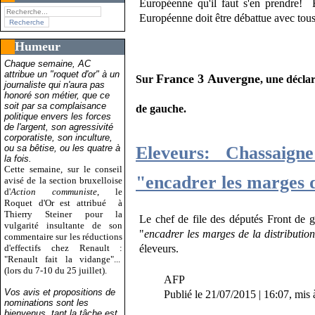
Européenne qu'il faut s'en prendre! E
Européenne doit être débattue avec tou
Humeur
Chaque semaine, AC
attribue un "roquet d'or" à un
France 3 Auvergne
Sur
, une décla
journaliste qui n'aura pas
honoré son métier, que ce
soit par sa complaisance
de gauche.
politique envers les forces
de l'argent, son agressivité
corporatiste, son inculture,
Eleveurs: Chassaig
ou sa bêtise, ou les quatre à
la fois.
Cette semaine, sur le conseil
"encadrer les marges d
avisé de la section bruxelloise
d'
Action communiste
, le
Roquet d'Or est attribué
à
Thierry Steiner pour la
Le chef de file des députés Front de 
vulgarité insultante de son
"
encadrer les marges de la distributio
commentaire sur les réductions
d'effectifs chez Renault :
éleveurs.
"Renault fait la vidange"...
(lors du 7-10 du 25 juillet).
AFP
Vos avis et propositions de
Publié le 21/07/2015 | 16:07, mis 
nominations sont les
bienvenus, tant la tâche est