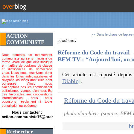
<< Dans le chaos de l’après-g
ACTION
COMMUNISTE
29 août 2017
Réforme du Code du travail
Nous sommes un mouvement
BFM TV : “Aujourd'hui, on n
communiste au sens marxiste du
terme. Avec ce que cela implique
en matière de positions de classe
et d'exigences de démocratie
vraie. Nous nous inscrivons donc
Cet article est reposté depui
dans les luttes anti-capitalistes et
Diablo]
relayons les idées dont elles sont
.
porteuses. Ainsi, nous
n'acceptons pas les combinaisont
politiciennes venues d'en-haut. Et,
très favorables aux coopérations
internationales, nous nous
opposons résolument à toute
constitution européenne.
Nous contacter :
photo d'archives (source: BFM
action.communiste76@orange.fr>
h
Rechercher