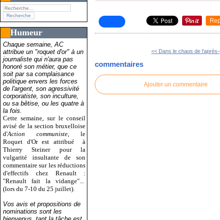
Rep
Humeur
Chaque semaine, AC
attribue un "roquet d'or" à un
<< Dans le chaos de l’après-g
journaliste qui n'aura pas
commentaires
honoré son métier, que ce
soit par sa complaisance
politique envers les forces
Ajouter un commentaire
de l'argent, son agressivité
corporatiste, son inculture,
ou sa bêtise, ou les quatre à
la fois.
Cette semaine, sur le conseil
avisé de la section bruxelloise
d'
Action communiste
, le
Roquet d'Or est attribué
à
Thierry Steiner pour la
vulgarité insultante de son
commentaire sur les réductions
d'effectifs chez Renault :
"Renault fait la vidange"...
(lors du 7-10 du 25 juillet).
Vos avis et propositions de
nominations sont les
bienvenus, tant la tâche est