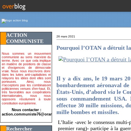
ACTION
26 mars 2021
COMMUNISTE
Pourquoi l’OTAN a détruit la 
Nous sommes un mouvement
communiste au sens marxiste du
terme. Avec ce que cela implique
en matière de positions de classe
et d'exigences de démocratie
vraie. Nous nous inscrivons donc
dans les luttes anti-capitalistes et
Il y a dix ans, le 19 mars 2
relayons les idées dont elles sont
porteuses. Ainsi, nous
bombardement aéronaval de la
n'acceptons pas les combinaisont
politiciennes venues d'en-haut. Et,
États-Unis, d’abord
via
le Co
très favorables aux coopérations
internationales, nous nous
sous commandement USA. E
opposons résolument à toute
constitution européenne.
effectue 30 mille missions, d
Nous contacter :
mille bombes et missiles.
action.communiste76@orange.fr>
L’Italie -avec le consensus multi-
premier rang)- participe à la guer
Rechercher