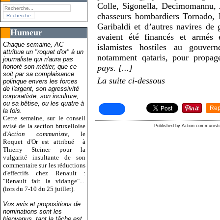
Colle, Sigonella, Decimomannu, 
chasseurs bombardiers Tornado, E
Garibaldi et d’autres navires de
Humeur
avaient été financés et armés 
Chaque semaine, AC
islamistes hostiles au gouvern
attribue un "roquet d'or" à un
notamment qataris, pour propage
journaliste qui n'aura pas
honoré son métier, que ce
pays. [...]
soit par sa complaisance
La suite ci-dessous
politique envers les forces
de l'argent, son agressivité
corporatiste, son inculture,
ou sa bêtise, ou les quatre à
Rep
la fois.
Cette semaine, sur le conseil
avisé de la section bruxelloise
Published by Action communist
d'
Action communiste
, le
Roquet d'Or est attribué
à
Thierry Steiner pour la
vulgarité insultante de son
commentaire sur les réductions
d'effectifs chez Renault :
"Renault fait la vidange"...
(lors du 7-10 du 25 juillet).
Vos avis et propositions de
nominations sont les
bienvenus, tant la tâche est