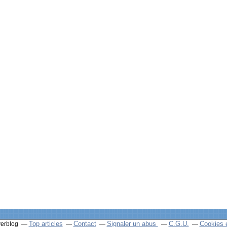
Top articles
Contact
Signaler un abus
C.G.U.
Cookies 
verblog