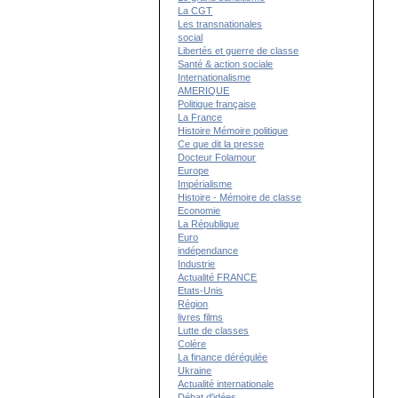
La CGT
Les transnationales
social
Libertés et guerre de classe
Santé & action sociale
Internationalisme
AMERIQUE
Politique française
La France
Histoire Mémoire politique
Ce que dit la presse
Docteur Folamour
Europe
Impérialisme
Histoire - Mémoire de classe
Economie
La République
Euro
indépendance
Industrie
Actualité FRANCE
Etats-Unis
Région
livres films
Lutte de classes
Colère
La finance dérégulée
Ukraine
Actualité internationale
Débat d'idées