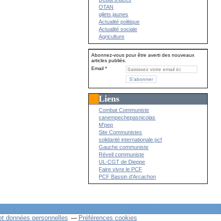
OTAN
gilets jaunes
Actualité politique
Actualité sociale
Agriculture
Abonnez-vous pour être averti des nouveaux
articles publiés.
Email
Liens
Combat Communiste
canempechepasnicolas
M'pep
Site Communistes
solidarité internationale pcf
Gauche communiste
Réveil communiste
UL-CGT de Dieppe
Faire vivre le PCF
PCF Bassin d'Arcachon
et données personnelles
Préférences cookies