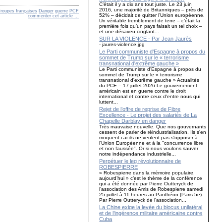
C’était il y a dix ans tout juste. Le 23 juin
2016, une majorité de Britanniques – près de
roupes françaises
Danger
guerre
PCF
52% – décidait de quitter l’Union européenne.
commenter cet article
…
Un véritable tremblement de terre – c’était la
première fois qu’un pays faisait un tel choix –
et une désaveu cinglant...
SUR LA VIOLENCE - Par Jean Jaurès
- jaures-violence.jpg
Le Parti communiste d'Espagne à propos du
sommet de Trump sur le « terrorisme
transnational d'extrême gauche »
Le Parti communiste d'Espagne à propos du
sommet de Trump sur le « terrorisme
transnational d'extrême gauche » Actualités
du PCE – 17 juillet 2026 Le gouvernement
américain est en guerre contre le droit
international et contre ceux d'entre nous qui
luttent...
Rejet de l’offre de reprise de Fibre
Excellence - Le projet des salariés de La
Chapelle Darblay en danger
Très mauvaise nouvelle. Que nos gouvernants
cessent de parler de réindustrialisation. Ils s'en
moquent car ils ne veulent pas s'opposer à
l'Union Européenne et à la "concurrence libre
et non faussée". Or si nous voulons sauver
notre indépendance industrielle...
Perpétuer le leg révolutionnaire de
ROBESPIERRE
« Robespierre dans la mémoire populaire,
aujourd’hui » c’est le thème de la conférence
qui a été donnée par Pierre Outteryck de
l’association des Amis de Robespierre samedi
25 juillet à 11 heures au Panthéon (Paris 5e).
Par Pierre Outteryck de l’association...
La Chine exige la levée du blocus unilatéral
et de l’ingérence militaire américaine contre
Cuba