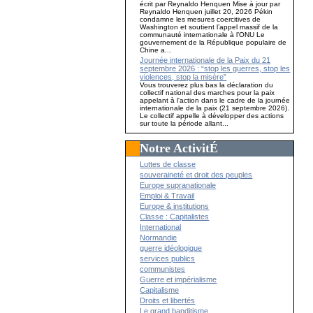
écrit par Reynaldo Henquen Mise à jour par
Reynaldo Henquen juillet 20, 2026 Pékin
condamne les mesures coercitives de
Washington et soutient l’appel massif de la
communauté internationale à l’ONU Le
gouvernement de la République populaire de
Chine a...
Journée internationale de la Paix du 21
septembre 2026 : “stop les guerres, stop les
violences, stop la misère”
Vous trouverez plus bas la déclaration du
collectif national des marches pour la paix
appelant à l'action dans le cadre de la journée
internationale de la paix (21 septembre 2026).
Le collectif appelle à développer des actions
sur toute la période allant...
Notre ActivitÉ
Luttes de classe
souveraineté et droit des peuples
Europe supranationale
Emploi & Travail
Europe & institutions
Classe : Capitalistes
International
Normandie
guerre idéologique
services publics
communistes
Guerre et impérialisme
Capitalisme
Droits et libertés
Le grand banditisme