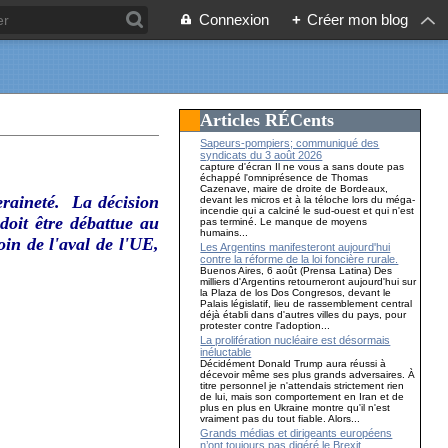
Connexion
+
Créer mon blog
Articles RÉCents
Sapeurs-pompiers; communiqué des
syndicats du 3 août 2026
capture d'écran Il ne vous a sans doute pas
échappé l'omniprésence de Thomas
Cazenave, maire de droite de Bordeaux,
raineté. La décision
devant les micros et à la téloche lors du méga-
incendie qui a calciné le sud-ouest et qui n'est
doit être débattue au
pas terminé. Le manque de moyens
humains...
in de l'aval de l'UE,
Les Argentins manifesteront aujourd'hui
contre la réforme de la loi foncière rurale.
Buenos Aires, 6 août (Prensa Latina) Des
milliers d'Argentins retourneront aujourd'hui sur
la Plaza de los Dos Congresos, devant le
Palais législatif, lieu de rassemblement central
déjà établi dans d'autres villes du pays, pour
protester contre l'adoption...
La prolifération nucléaire est désormais
inéluctable
Décidément Donald Trump aura réussi à
décevoir même ses plus grands adversaires. À
titre personnel je n'attendais strictement rien
de lui, mais son comportement en Iran et de
plus en plus en Ukraine montre qu'il n'est
vraiment pas du tout fiable. Alors...
Grands médias et dirigeants européens
n’ont toujours pas digéré le Brexit…