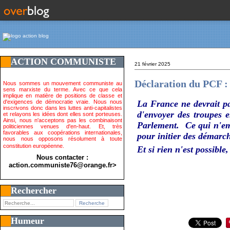
ACTION COMMUNISTE
21 février 2025
Déclaration du PC
Nous sommes un mouvement communiste au
sens marxiste du terme. Avec ce que cela
implique en matière de positions de classe et
d'exigences de démocratie vraie. Nous nous
La France ne devrait p
inscrivons donc dans les luttes anti-capitalistes
d'envoyer des troupes e
et relayons les idées dont elles sont porteuses.
Ainsi, nous n'acceptons pas les combinaisont
Parlement. Ce qui n'emp
politiciennes venues d'en-haut. Et, très
favorables aux coopérations internationales,
pour initier des démarc
nous nous opposons résolument à toute
constitution européenne.
Et si rien n'est possible
Nous contacter :
action.communiste76@orange.fr>
Rechercher
Humeur