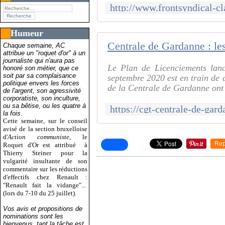
Humeur
Chaque semaine, AC
attribue un "roquet d'or" à un
journaliste qui n'aura pas
Le Plan de Licenciements lanc
honoré son métier, que ce
soit par sa complaisance
septembre 2020 est en train de d
politique envers les forces
de la Centrale de Gardanne ont 
de l'argent, son agressivité
corporatiste, son inculture,
ou sa bêtise, ou les quatre à
la fois.
Cette semaine, sur le conseil
avisé de la section bruxelloise
d'
Action communiste
, le
Rep
Roquet d'Or est attribué
à
Thierry Steiner pour la
vulgarité insultante de son
commentaire sur les réductions
d'effectifs chez Renault :
"Renault fait la vidange"...
(lors du 7-10 du 25 juillet).
Vos avis et propositions de
nominations sont les
bienvenus, tant la tâche est