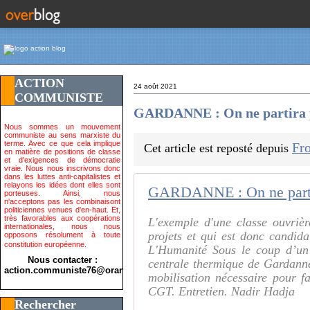
ACTION
24 août 2021
COMMUNISTE
GARDANNE : On ne partira pas
Nous sommes un mouvement
communiste au sens marxiste du
terme. Avec ce que cela implique
Fro
Cet article est reposté depuis
en matière de positions de classe
et d'exigences de démocratie
vraie. Nous nous inscrivons donc
dans les luttes anti-capitalistes et
relayons les idées dont elles sont
GARDANNE : On ne partira
porteuses. Ainsi, nous
n'acceptons pas les combinaisont
politiciennes venues d'en-haut. Et,
très favorables aux coopérations
L'exemple d'une classe ouvriè
internationales, nous nous
projets et qui est donc candid
opposons résolument à toute
constitution européenne.
L'Humanité Sous le coup d’un 
Nous contacter :
centrale thermique de Gardann
action.communiste76@orange.fr>
mobilisation nécessaire pour fai
CGT. Entretien. Nadir Hadja
Rechercher