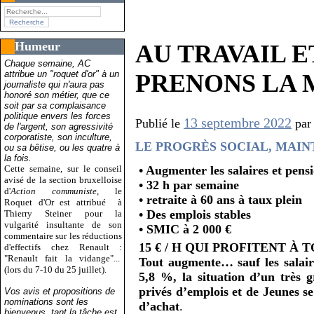
Humeur
AU TRAVAIL E
Chaque semaine, AC
attribue un "roquet d'or" à un
PRENONS LA M
journaliste qui n'aura pas
honoré son métier, que ce
soit par sa complaisance
politique envers les forces
13 septembre 2022
Publié le
pa
de l'argent, son agressivité
corporatiste, son inculture,
LE PROGRÈS SOCIAL, MAI
ou sa bêtise, ou les quatre à
la fois.
• Augmenter les salaires et pens
Cette semaine, sur le conseil
avisé de la section bruxelloise
• 32 h par semaine
d'
Action communiste
, le
• retraite à 60 ans à taux plein
Roquet d'Or est attribué
à
• Des emplois stables
Thierry Steiner pour la
vulgarité insultante de son
• SMIC à 2 000 €
commentaire sur les réductions
15 € / H QUI PROFITENT À 
d'effectifs chez Renault :
"Renault fait la vidange"...
Tout augmente… sauf les salaires
(lors du 7-10 du 25 juillet).
5,8 %, la situation d’un très g
privés d’emplois et de Jeunes 
Vos avis et propositions de
nominations sont les
d’achat
.
bienvenus, tant la tâche est