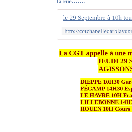
la rue…….
le 29 Septembre à 10h toute
La CGT appelle à une mo
JEUDI 29
AGISSON
DIEPPE 10H30 Gare
FÉCAMP 14H30 Espac
LE HAVRE 10H Frank
LILLEBONNE 14H30 
ROUEN 10H Cours 