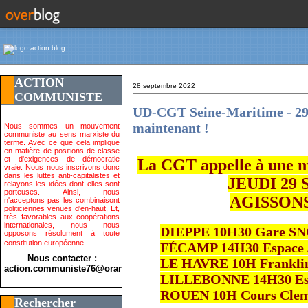
ACTION
28 septembre 2022
COMMUNISTE
UD-CGT Seine-Maritime - 29 
maintenant !
Nous sommes un mouvement
communiste au sens marxiste du
terme. Avec ce que cela implique
en matière de positions de classe
et d'exigences de démocratie
La CGT appelle à une mo
vraie. Nous nous inscrivons donc
dans les luttes anti-capitalistes et
JEUDI 29
relayons les idées dont elles sont
porteuses. Ainsi, nous
AGISSON
n'acceptons pas les combinaisont
politiciennes venues d'en-haut. Et,
très favorables aux coopérations
internationales, nous nous
DIEPPE 10H30 Gare SNC
opposons résolument à toute
constitution européenne.
FÉCAMP 14H30 Espace As
Nous contacter :
LE HAVRE 10H Franklin 
action.communiste76@orange.fr>
LILLEBONNE 14H30 Espl
ROUEN 10H Cours Clem
Rechercher