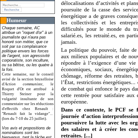
délocalisations d’activités et pla
poursuite de la casse des servic
énergétique a de graves conséquen
Humeur
les collectivités et les entrep
Chaque semaine, AC
difficultés pour le monde du tra
attribue un "roquet d'or" à un
salarié.es, les retraité.es, en pa
journaliste qui n'aura pas
jamais.
honoré son métier, que ce
soit par sa complaisance
La politique du pouvoir, faite de
politique envers les forces
de l'argent, son agressivité
aux milieux populaires et de nouv
corporatiste, son inculture,
répondre à l’exigence d’une vie
ou sa bêtise, ou les quatre à
économiques, sociaux, énergétiq
la fois.
Cette semaine, sur le conseil
chômage, réforme des retraites, bu
avisé de la section bruxelloise
l’État, restrictions énergétiques.
d'
Action communiste
, le
de combat qui enfonce le pays d
Roquet d'Or est attribué
à
Thierry Steiner pour la
cette rentrée pour satisfaire aux 
vulgarité insultante de son
européenne.
commentaire sur les réductions
d'effectifs chez Renault :
Dans ce contexte, le PCF se f
"Renault fait la vidange"...
journée d’action interprofessio
(lors du 7-10 du 25 juillet).
poursuivre la lutte avec les or
Vos avis et propositions de
des salaires et à créer les con
nominations sont les
retraites. [...]
bienvenus, tant la tâche est