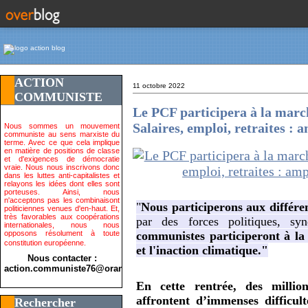
ACTION
11 octobre 2022
COMMUNISTE
Le PCF participera à la march
Salaires, emploi, retraites : a
Nous sommes un mouvement
communiste au sens marxiste du
terme. Avec ce que cela implique
en matière de positions de classe
et d'exigences de démocratie
vraie. Nous nous inscrivons donc
dans les luttes anti-capitalistes et
relayons les idées dont elles sont
porteuses. Ainsi, nous
n'acceptons pas les combinaisont
"
Nous participerons aux différen
politiciennes venues d'en-haut. Et,
très favorables aux coopérations
par des forces politiques, sy
internationales, nous nous
opposons résolument à toute
communistes participeront à la
constitution européenne.
et l'inaction climatique."
Nous contacter :
action.communiste76@orange.fr>
En cette rentrée, des millio
affrontent d’immenses difficult
Rechercher