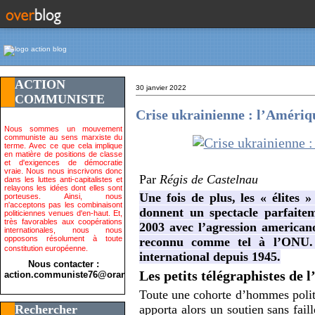
ACTION
30 janvier 2022
COMMUNISTE
Crise ukrainienne : l’Amérique
Nous sommes un mouvement
communiste au sens marxiste du
terme. Avec ce que cela implique
en matière de positions de classe
et d'exigences de démocratie
vraie. Nous nous inscrivons donc
Par
Régis de Castelnau
dans les luttes anti-capitalistes et
relayons les idées dont elles sont
Une fois de plus, les « élites »
porteuses. Ainsi, nous
n'acceptons pas les combinaisont
donnent un spectacle parfaite
politiciennes venues d'en-haut. Et,
très favorables aux coopérations
2003 avec l’agression americano
internationales, nous nous
opposons résolument à toute
reconnu comme tel à l’ONU
constitution européenne.
international depuis 1945.
Nous contacter :
Les petits télégraphistes de 
action.communiste76@orange.fr>
Toute une cohorte d’hommes politi
Rechercher
apporta alors un soutien sans fail