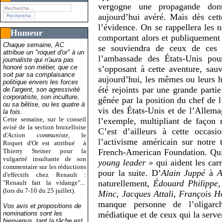
vergogne une propagande dont
aujourd’hui avéré. Mais dès cet
l’évidence. On se rappellera les n
Humeur
comportant alors et publiquement
Chaque semaine, AC
se souviendra de ceux de ces p
attribue un "roquet d'or" à un
l’ambassade des États-Unis pour
journaliste qui n'aura pas
honoré son métier, que ce
s’opposant à cette aventure, sau
soit par sa complaisance
aujourd’hui, les mêmes ou leurs hé
politique envers les forces
été rejoints par une grande partie
de l'argent, son agressivité
corporatiste, son inculture,
gênée par la position du chef de l’
ou sa bêtise, ou les quatre à
vis des États-Unis et de l’Alle
la fois.
Cette semaine, sur le conseil
l’exemple, multipliant de façon
avisé de la section bruxelloise
C’est d’ailleurs à cette occas
d'
Action communiste
, le
l’activisme américain sur notre t
Roquet d'Or est attribué
à
Thierry Steiner pour la
French-American Foundation. Qui 
vulgarité insultante de son
young leader »
qui aident les carr
commentaire sur les réductions
pour la suite. D’
Alain Juppé
à
A
d'effectifs chez Renault :
naturellement,
Édouard Philippe,
"Renault fait la vidange"...
(lors du 7-10 du 25 juillet).
Minc, Jacques Attali, François H
manque personne de l’oligarchi
Vos avis et propositions de
nominations sont les
médiatique et de ceux qui la serven
bienvenus, tant la tâche est