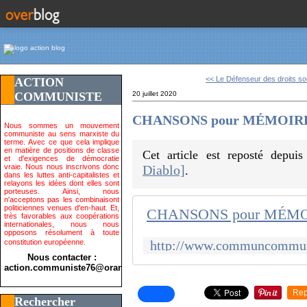
<< Le Défenseur des droits sou
ACTION
COMMUNISTE
20 juillet 2020
CHANSONS pour MÉMOIRE [2]
Nous sommes un mouvement
communiste au sens marxiste du
terme. Avec ce que cela implique
en matière de positions de classe
Cet article est reposté depui
et d'exigences de démocratie
vraie. Nous nous inscrivons donc
Diablo]
.
dans les luttes anti-capitalistes et
relayons les idées dont elles sont
porteuses. Ainsi, nous
n'acceptons pas les combinaisont
politiciennes venues d'en-haut. Et,
très favorables aux coopérations
internationales, nous nous
opposons résolument à toute
constitution européenne.
Nous contacter :
action.communiste76@orange.fr>
Rep
Rechercher