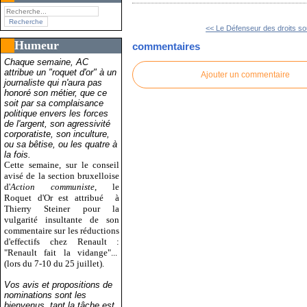
<< Le Défenseur des droits sou
Humeur
commentaires
Chaque semaine, AC
attribue un "roquet d'or" à un
Ajouter un commentaire
journaliste qui n'aura pas
honoré son métier, que ce
soit par sa complaisance
politique envers les forces
de l'argent, son agressivité
corporatiste, son inculture,
ou sa bêtise, ou les quatre à
la fois.
Cette semaine, sur le conseil
avisé de la section bruxelloise
d'
Action communiste
, le
Roquet d'Or est attribué
à
Thierry Steiner pour la
vulgarité insultante de son
commentaire sur les réductions
d'effectifs chez Renault :
"Renault fait la vidange"...
(lors du 7-10 du 25 juillet).
Vos avis et propositions de
nominations sont les
bienvenus, tant la tâche est