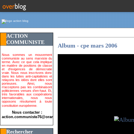
ACTION
COMMUNISTE
Album - cpe mars 2006
Nous sommes un mouvement
communiste au sens marxiste du
terme. Avec ce que cela implique
en matière de positions de classe
et d'exigences de démocratie
vraie. Nous nous inscrivons donc
dans les luttes anti-capitalistes et
relayons les idées dont elles sont
porteuses. Ainsi, nous
n'acceptons pas les combinaisont
politiciennes venues d'en-haut. Et,
très favorables aux coopérations
internationales, nous nous
opposons résolument à toute
constitution européenne.
Nous contacter :
action.communiste76@orange.fr>
Rechercher