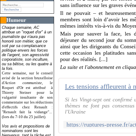
sans influence sur les graves évé
Il ne pouvait – et heureusement
membres sont loin d’avoir les mê
Humeur
mêmes intérêts vis-à-vis du Moyen
Chaque semaine, AC
attribue un "roquet d'or" à un
Mais pour sauver la face, les d
journaliste qui n'aura pas
déjeuner du second jour du sommet
honoré son métier, que ce
soit par sa complaisance
ainsi que les dirigeants du Consei
politique envers les forces
cette occasion les platitudes san
de l'argent, son agressivité
pour des réalités. [...]
corporatiste, son inculture,
ou sa bêtise, ou les quatre à
La suite et l'abonnement en cliqua
la fois.
Cette semaine, sur le conseil
avisé de la section bruxelloise
d'
Action communiste
, le
Roquet d'Or est attribué
à
Thierry Steiner pour la
vulgarité insultante de son
Si les Vingt-sept ont confirmé 
commentaire sur les réductions
thèmes ne font pas consensus 
d'effectifs chez Renault :
l'Ukraine
"Renault fait la vidange"...
(lors du 7-10 du 25 juillet).
Vos avis et propositions de
nominations sont les
bienvenus, tant la tâche est