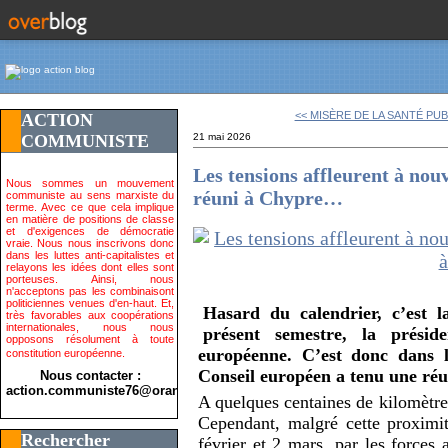
<< MISÈRE DE LA SANTÉ PUB
ACTION
COMMUNISTE
21 mai 2026
Les tensions affleurent à nou
Nous sommes un mouvement
réuni à Chypre…
communiste au sens marxiste du
terme. Avec ce que cela implique
en matière de positions de classe
et d'exigences de démocratie
vraie. Nous nous inscrivons donc
dans les luttes anti-capitalistes et
relayons les idées dont elles sont
porteuses. Ainsi, nous
n'acceptons pas les combinaisont
politiciennes venues d'en-haut. Et,
Hasard du calendrier, c’est 
très favorables aux coopérations
internationales, nous nous
présent semestre, la prési
opposons résolument à toute
européenne. C’est donc dans l
constitution européenne.
Conseil européen a tenu une réun
Nous contacter :
action.communiste76@orange.fr>
A quelques centaines de kilomètre
Cependant, malgré cette proximi
Rechercher
février et 2 mars, par les forces