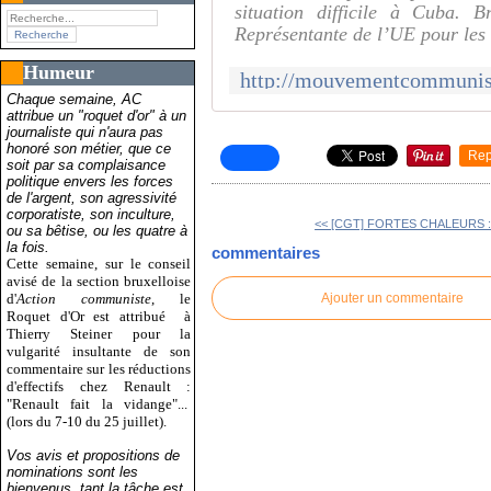
situation difficile à Cuba.
Représentante de l’UE pour les 
Humeur
Chaque semaine, AC
attribue un "roquet d'or" à un
journaliste qui n'aura pas
honoré son métier, que ce
Rep
soit par sa complaisance
politique envers les forces
de l'argent, son agressivité
corporatiste, son inculture,
<< [CGT] FORTES CHALEURS : l
ou sa bêtise, ou les quatre à
la fois.
commentaires
Cette semaine, sur le conseil
avisé de la section bruxelloise
d'
Action communiste
, le
Ajouter un commentaire
Roquet d'Or est attribué
à
Thierry Steiner pour la
vulgarité insultante de son
commentaire sur les réductions
d'effectifs chez Renault :
"Renault fait la vidange"...
(lors du 7-10 du 25 juillet).
Vos avis et propositions de
nominations sont les
bienvenus, tant la tâche est