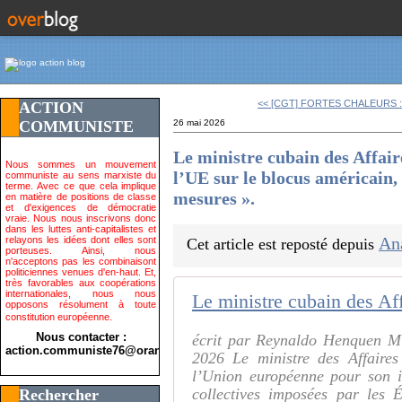
<< [CGT] FORTES CHALEURS : l
ACTION
COMMUNISTE
26 mai 2026
Le ministre cubain des Affair
Nous sommes un mouvement
l’UE sur le blocus américain, 
communiste au sens marxiste du
terme. Avec ce que cela implique
mesures ».
en matière de positions de classe
et d'exigences de démocratie
vraie. Nous nous inscrivons donc
dans les luttes anti-capitalistes et
An
relayons les idées dont elles sont
Cet article est reposté depuis
porteuses. Ainsi, nous
n'acceptons pas les combinaisont
politiciennes venues d'en-haut. Et,
très favorables aux coopérations
internationales, nous nous
opposons résolument à toute
constitution européenne.
Nous contacter :
écrit par Reynaldo Henquen M
action.communiste76@orange.fr>
2026 Le ministre des Affaires
l’Union européenne pour son i
collectives imposées par les 
Rechercher