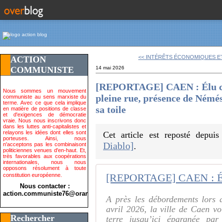
<< INTÉRÊTS ÉCONOMIQUES ET
ACTION
COMMUNISTE
14 mai 2026
[REPORTAGE] CAEN : Élu com
Nous sommes un mouvement
pleine rue, présence de Némé
communiste au sens marxiste du
terme. Avec ce que cela implique
sa toile
en matière de positions de classe
et d'exigences de démocratie
vraie. Nous nous inscrivons donc
dans les luttes anti-capitalistes et
relayons les idées dont elles sont
Cet article est reposté depui
porteuses. Ainsi, nous
Diablo]
n'acceptons pas les combinaisont
.
politiciennes venues d'en-haut. Et,
très favorables aux coopérations
internationales, nous nous
opposons résolument à toute
constitution européenne.
Nous contacter :
action.communiste76@orange.fr>
A près les débordements lors 
avril 2026, la ville de Caen voi
Rechercher
terre jusqu’ici épargnée pa