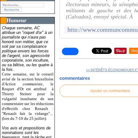
électoraux mineurs, la xénophob
militants de gauche et des 
(Calvados), envoyé spécial. À
Humeur
Chaque semaine, AC
attribue un "roquet d'or" à un
journaliste qui n'aura pas
honoré son métier, que ce
soit par sa complaisance
politique envers les forces
Rep
de l'argent, son agressivité
corporatiste, son inculture,
ou sa bêtise, ou les quatre à
la fois.
<< INTÉRÊTS ÉCONOMIQUES ET
Cette semaine, sur le conseil
commentaires
avisé de la section bruxelloise
d'
Action communiste
, le
Roquet d'Or est attribué
à
Ajouter un commentaire
Thierry Steiner pour la
vulgarité insultante de son
commentaire sur les réductions
d'effectifs chez Renault :
"Renault fait la vidange"...
(lors du 7-10 du 25 juillet).
Vos avis et propositions de
nominations sont les
bienvenus, tant la tâche est