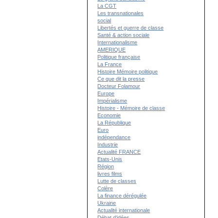
La CGT
Les transnationales
social
Libertés et guerre de classe
Santé & action sociale
Internationalisme
AMERIQUE
Politique française
La France
Histoire Mémoire politique
Ce que dit la presse
Docteur Folamour
Europe
Impérialisme
Histoire - Mémoire de classe
Economie
La République
Euro
indépendance
Industrie
Actualité FRANCE
Etats-Unis
Région
livres films
Lutte de classes
Colère
La finance dérégulée
Ukraine
Actualité internationale
Débat d'idées