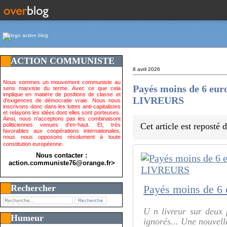
ACTION COMMUNISTE
8 avril 2026
Nous sommes un mouvement communiste au
Payés moins de 6 euros
sens marxiste du terme. Avec ce que cela
implique en matière de positions de classe et
LIVREURS
d'exigences de démocratie vraie. Nous nous
inscrivons donc dans les luttes anti-capitalistes
et relayons les idées dont elles sont porteuses.
Ainsi, nous n'acceptons pas les combinaisont
Cet article est reposté
politiciennes venues d'en-haut. Et, très
favorables aux coopérations internationales,
nous nous opposons résolument à toute
constitution européenne.
Nous contacter :
action.communiste76@orange.fr>
Rechercher
U n livreur sur deux 
Humeur
ignorés... Une nouvell