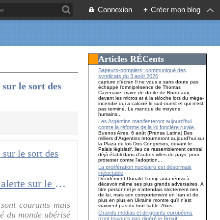
Connexion
+
Créer mon blog
Articles RÉCents
Sapeurs-pompiers; communiqué des
syndicats du 3 août 2026
capture d'écran Il ne vous a sans doute pas
sur le sort des
échappé l'omniprésence de Thomas
Cazenave, maire de droite de Bordeaux,
devant les micros et à la téloche lors du méga-
incendie qui a calciné le sud-ouest et qui n'est
pas terminé. Le manque de moyens
humains...
Les Argentins manifesteront aujourd'hui
contre la réforme de la loi foncière rurale.
Buenos Aires, 6 août (Prensa Latina) Des
milliers d'Argentins retourneront aujourd'hui sur
la Plaza de los Dos Congresos, devant le
Palais législatif, lieu de rassemblement central
déjà établi dans d'autres villes du pays, pour
protester contre l'adoption...
La prolifération nucléaire est désormais
inéluctable
Décidément Donald Trump aura réussi à
Payés moins de 6 euros de l’heure, accidents, agressions : une étude alerte sur le sort des LIVREURS
décevoir même ses plus grands adversaires. À
titre personnel je n'attendais strictement rien
de lui, mais son comportement en Iran et de
plus en plus en Ukraine montre qu'il n'est
 sont courants mais
vraiment pas du tout fiable. Alors...
Grands médias et dirigeants européens
nté du monde ubérisé
n’ont toujours pas digéré le Brexit…