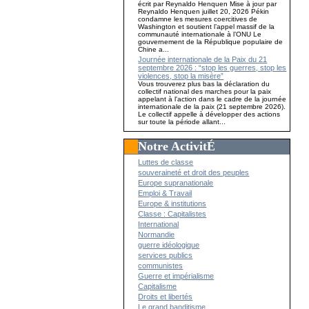
écrit par Reynaldo Henquen Mise à jour par
Reynaldo Henquen juillet 20, 2026 Pékin
condamne les mesures coercitives de
Washington et soutient l’appel massif de la
communauté internationale à l’ONU Le
gouvernement de la République populaire de
Chine a...
Journée internationale de la Paix du 21
septembre 2026 : “stop les guerres, stop les
violences, stop la misère”
Vous trouverez plus bas la déclaration du
collectif national des marches pour la paix
appelant à l'action dans le cadre de la journée
internationale de la paix (21 septembre 2026).
Le collectif appelle à développer des actions
sur toute la période allant...
Notre ActivitÉ
Luttes de classe
souveraineté et droit des peuples
Europe supranationale
Emploi & Travail
Europe & institutions
Classe : Capitalistes
International
Normandie
guerre idéologique
services publics
communistes
Guerre et impérialisme
Capitalisme
Droits et libertés
Le grand banditisme