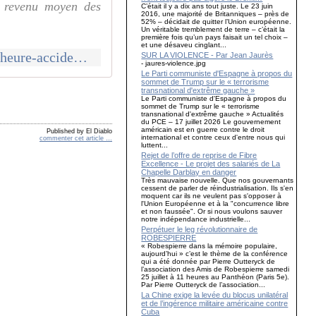
e revenu moyen des
C’était il y a dix ans tout juste. Le 23 juin
2016, une majorité de Britanniques – près de
52% – décidait de quitter l’Union européenne.
Un véritable tremblement de terre – c’était la
première fois qu’un pays faisait un tel choix –
et une désaveu cinglant...
http://www.communcommune.com/2026/04/payes-moins-de-6-euros-de-l-heure-accidents-agressions-une-etude-alerte-sur-le-sort-des-livreurs.html
SUR LA VIOLENCE - Par Jean Jaurès
- jaures-violence.jpg
Le Parti communiste d'Espagne à propos du
sommet de Trump sur le « terrorisme
transnational d'extrême gauche »
Le Parti communiste d'Espagne à propos du
sommet de Trump sur le « terrorisme
transnational d'extrême gauche » Actualités
du PCE – 17 juillet 2026 Le gouvernement
américain est en guerre contre le droit
Published by El Diablo
international et contre ceux d'entre nous qui
commenter cet article
…
luttent...
Rejet de l’offre de reprise de Fibre
Excellence - Le projet des salariés de La
Chapelle Darblay en danger
Très mauvaise nouvelle. Que nos gouvernants
cessent de parler de réindustrialisation. Ils s'en
moquent car ils ne veulent pas s'opposer à
l'Union Européenne et à la "concurrence libre
et non faussée". Or si nous voulons sauver
notre indépendance industrielle...
Perpétuer le leg révolutionnaire de
ROBESPIERRE
« Robespierre dans la mémoire populaire,
aujourd’hui » c’est le thème de la conférence
qui a été donnée par Pierre Outteryck de
l’association des Amis de Robespierre samedi
25 juillet à 11 heures au Panthéon (Paris 5e).
Par Pierre Outteryck de l’association...
La Chine exige la levée du blocus unilatéral
et de l’ingérence militaire américaine contre
Cuba