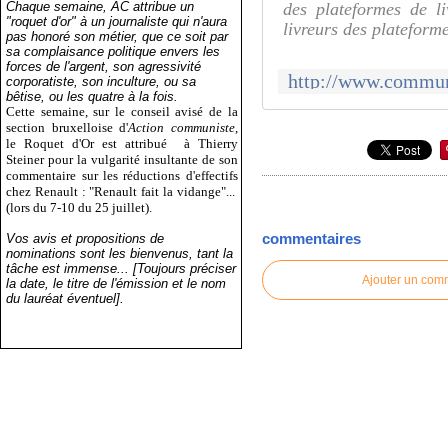
Chaque semaine, AC attribue un
des plateformes de l
"roquet d'or" à un journaliste qui n'aura
livreurs des plateforme
pas honoré son métier, que ce soit par
sa complaisance politique envers les
forces de l'argent, son agressivité
corporatiste, son inculture, ou sa
bêtise, ou les quatre à la fois.
Cette semaine, sur le conseil avisé de la
section bruxelloise d'
Action communiste
,
le Roquet d'Or est attribué
à Thierry
Steiner pour la vulgarité insultante de son
commentaire sur les réductions d'effectifs
chez Renault : "Renault fait la vidange"...
(lors du 7-10 du 25 juillet).
commentaires
Vos avis et propositions de
nominations sont les bienvenus, tant la
tâche est immense... [Toujours préciser
Ajouter un com
la date, le titre de l'émission et le nom
du lauréat éventuel].