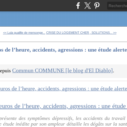
<< Lula qualifie de mensonge...
CRISE DU LOGEMENT CHER , SOLUTIONS... >>
 de l’heure, accidents, agressions : une étude alerte 
Commun COMMUNE [le blog d'El Diablo]
 depuis
.
présente des symptômes dépressifs, les accidents du travail
e étude inédite par son ampleur détaille les dégâts sur la sa