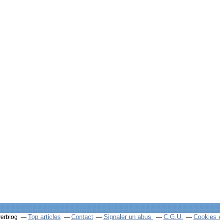
Top articles
Contact
Signaler un abus
C.G.U.
Cookies 
verblog