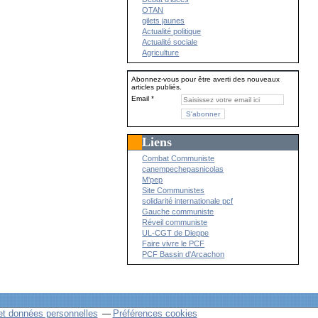
OTAN
gilets jaunes
Actualité politique
Actualité sociale
Agriculture
Abonnez-vous pour être averti des nouveaux
articles publiés.
Email
Liens
Combat Communiste
canempechepasnicolas
M'pep
Site Communistes
solidarité internationale pcf
Gauche communiste
Réveil communiste
UL-CGT de Dieppe
Faire vivre le PCF
PCF Bassin d'Arcachon
et données personnelles
Préférences cookies